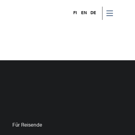
FI
EN
DE
Für Reisende