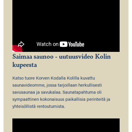
Saimaa saunoo - uutuusvideo Kolin
kupeesta
Katso tuore Korven Kodalla Kolilla kuvattu
saunavideomme, jossa tarjoillaan herkullisesti
savusaunaa ja savukalaa. Saunatapahtuma oli
sympaattinen kokonaisuus paikallisia perinteitä ja
yhteisöllistä rentoutumista.