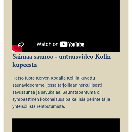
Saimaa saunoo - uutuusvideo Kolin
kupeesta
Katso tuore Korven Kodalla Kolilla kuvattu
saunavideomme, jossa tarjoillaan herkullisesti
savusaunaa ja savukalaa. Saunatapahtuma oli
sympaattinen kokonaisuus paikallisia perinteitä ja
yhteisöllistä rentoutumista.