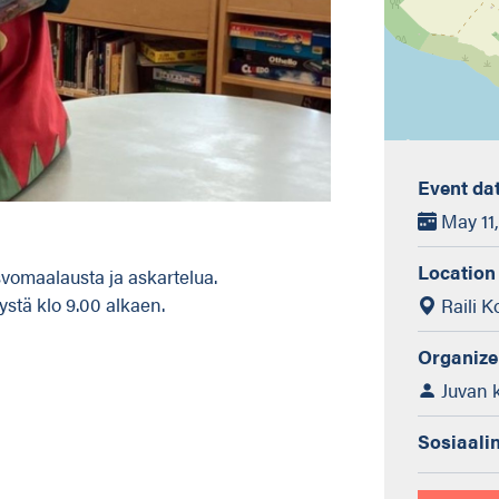
Event da
May 11,
Location
svomaalausta ja askartelua.
stä klo 9.00 alkaen.
Raili K
Organize
Juvan 
Sosiaali