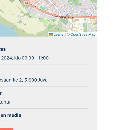
Leaflet
|
©
OpenStreetMap
tes
 2024, klo 09:00 - 11:00
ostian tie 2, 51900 Juva
r
kunta
nen media