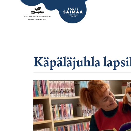
Käpäläjuhla lapsil