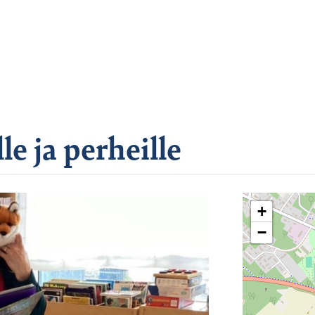
le ja perheille
+
−