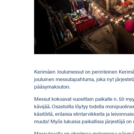
Kerimäen Joulumessut on perinteinen Kerimäen
jouluinen messutapahtuma, joka nyt järjestetää
pääsymaksuton.
Messut kokoavat vuosittain paikalle n. 50 myyj
kävijää. Osastoilta löytyy todella monipuolinen
käsitöitä, erilaisia elintarvikkeita ja leivonnais
muuta! Myös lukuisia paikallisia järjestöjä o
Messulavalla on ohjelmaa molempina päivinä. 