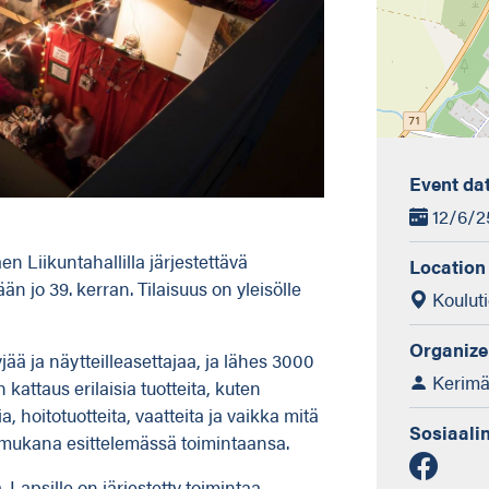
Event da
12/6/25
 Liikuntahallilla järjestettävä
Location
n jo 39. kerran. Tilaisuus on yleisölle
Kouluti
Organize
ää ja näytteilleasettajaa, ja lähes 3000
Kerimäe
 kattaus erilaisia tuotteita, kuten
ia, hoitotuotteita, vaatteita ja vaikka mitä
Sosiaali
n mukana esittelemässä toimintaansa.
Lapsille on järjestetty toimintaa