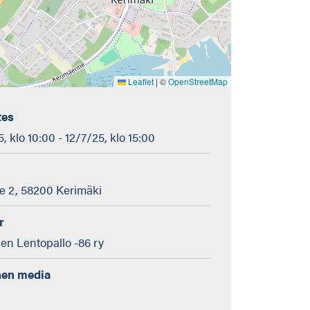
Leaflet
|
©
OpenStreetMap
tes
, klo 10:00 - 12/7/25, klo 15:00
e 2, 58200 Kerimäki
r
n Lentopallo -86 ry
nen media