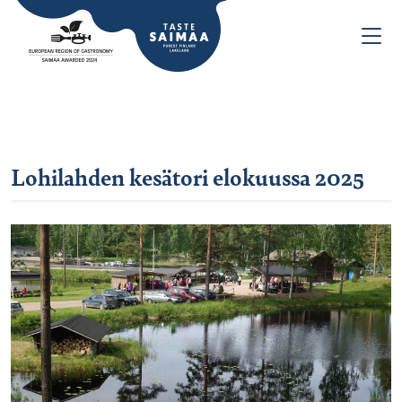
Lohilahden kesätori elokuussa 2025