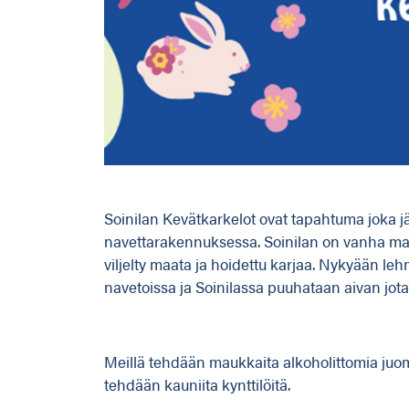
Soinilan Kevätkarkelot ovat tapahtuma joka j
navettarakennuksessa. Soinilan on vanha maa
viljelty maata ja hoidettu karjaa. Nykyään le
navetoissa ja Soinilassa puuhataan aivan jot
Meillä tehdään maukkaita alkoholittomia juo
tehdään kauniita kynttilöitä.