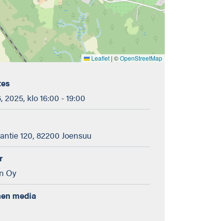
Leaflet
|
©
OpenStreetMap
tes
, 2025, klo 16:00 - 19:00
antie 120, 82200 Joensuu
r
an Oy
nen media