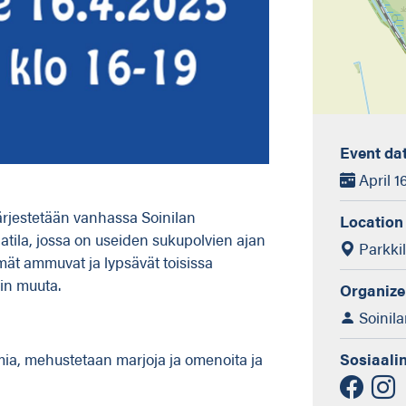
Event da
April 16
ärjestetään vanhassa Soinilan
Location
tila, jossa on useiden sukupolvien ajan
Parkkil
hmät ammuvat ja lypsävät toisissa
ain muuta.
Organize
Soinil
mia, mehustetaan marjoja ja omenoita ja
Sosiaali