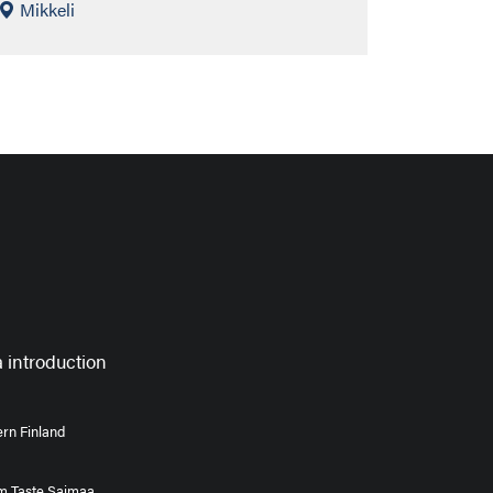
Mikkeli
 introduction
rn Finland
om Taste Saimaa