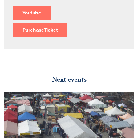
Youtube
PurchaseTicket
Next events