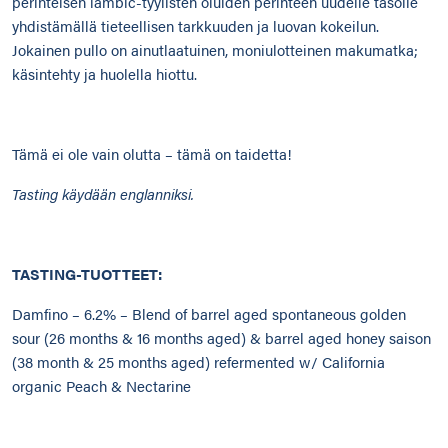
perinteisen lambic-tyylisten oluiden perinteen uudelle tasolle
yhdistämällä tieteellisen tarkkuuden ja luovan kokeilun.
Jokainen pullo on ainutlaatuinen, moniulotteinen makumatka;
käsintehty ja huolella hiottu.
Tämä ei ole vain olutta – tämä on taidetta!
Tasting käydään englanniksi.
TASTING-TUOTTEET:
Damfino – 6.2% – Blend of barrel aged spontaneous golden
sour (26 months & 16 months aged) & barrel aged honey saison
(38 month & 25 months aged) refermented w/ California
organic Peach & Nectarine