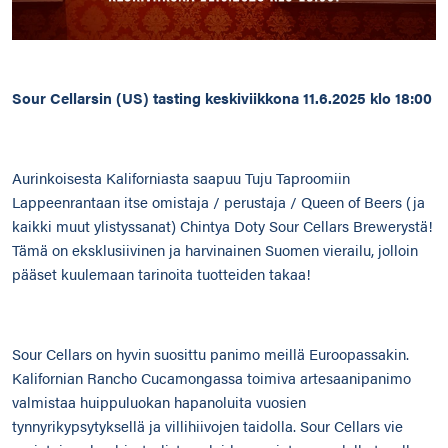
Sour Cellarsin (US) tasting keskiviikkona 11.6.2025 klo 18:00
Aurinkoisesta Kaliforniasta saapuu Tuju Taproomiin
Lappeenrantaan itse omistaja / perustaja / Queen of Beers (ja
kaikki muut ylistyssanat) Chintya Doty Sour Cellars Brewerystä!
Tämä on eksklusiivinen ja harvinainen Suomen vierailu, jolloin
pääset kuulemaan tarinoita tuotteiden takaa!
Sour Cellars on hyvin suosittu panimo meillä Euroopassakin.
Kalifornian Rancho Cucamongassa toimiva artesaanipanimo
valmistaa huippuluokan hapanoluita vuosien
tynnyrikypsytyksellä ja villihiivojen taidolla. Sour Cellars vie