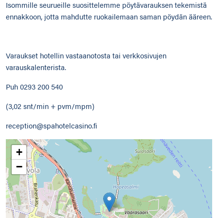
Isommille seurueille suosittelemme pöytävarauksen tekemistä
ennakkoon, jotta mahdutte ruokailemaan saman pöydän ääreen.
Varaukset hotellin vastaanotosta tai verkkosivujen
varauskalenterista.
Puh 0293 200 540
(3,02 snt/min + pvm/mpm)
reception@spahotelcasino.fi
+
−