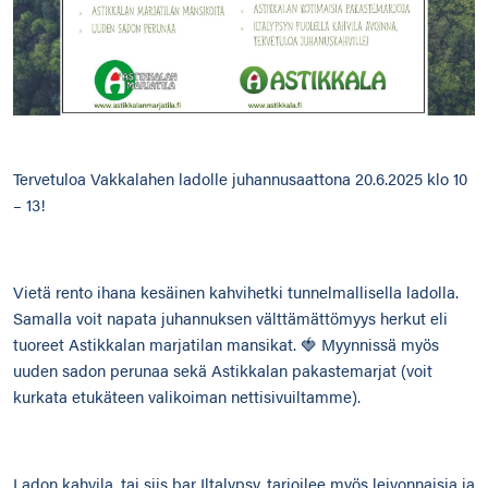
Tervetuloa Vakkalahen ladolle juhannusaattona 20.6.2025 klo 10
– 13!
Vietä rento ihana kesäinen kahvihetki tunnelmallisella ladolla.
Samalla voit napata juhannuksen välttämättömyys herkut eli
tuoreet Astikkalan marjatilan mansikat. 🍓 Myynnissä myös
uuden sadon perunaa sekä Astikkalan pakastemarjat (voit
kurkata etukäteen valikoiman nettisivuiltamme).
Ladon kahvila, tai siis bar Iltalypsy, tarjoilee myös leivonnaisia ja