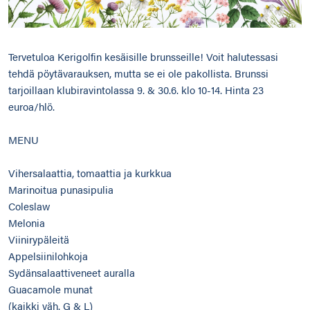
Tervetuloa Kerigolfin kesäisille brunsseille! Voit halutessasi
tehdä pöytävarauksen, mutta se ei ole pakollista. Brunssi
tarjoillaan klubiravintolassa 9. & 30.6. klo 10-14. Hinta 23
euroa/hlö.
MENU
Vihersalaattia, tomaattia ja kurkkua
Marinoitua punasipulia
Coleslaw
Melonia
Viinirypäleitä
Appelsiinilohkoja
Sydänsalaattiveneet auralla
Guacamole munat
(kaikki väh. G & L)