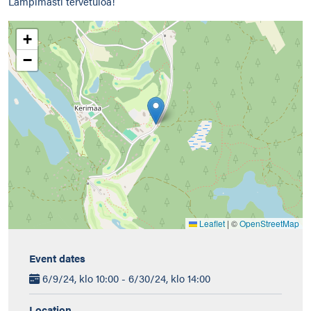
Lämpimästi tervetuloa!
+
−
Leaflet
|
©
OpenStreetMap
Event dates
6/9/24, klo 10:00 - 6/30/24, klo 14:00
Location