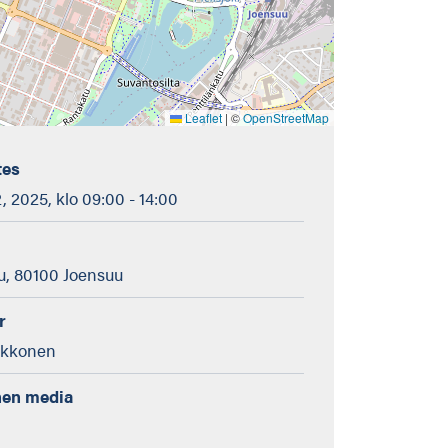
Leaflet
|
©
OpenStreetMap
tes
2, 2025, klo 09:00 - 14:00
u, 80100 Joensuu
r
lkkonen
nen media