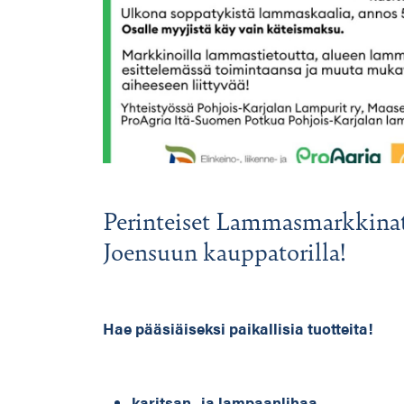
Perinteiset Lammasmarkkinat 
Joensuun kauppatorilla!
Hae pääsiäiseksi paikallisia tuotteita!
karitsan- ja lampaanlihaa