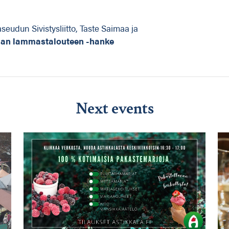
eudun Sivistysliitto, Taste Saimaa ja
lan lammastalouteen -hanke
Next events