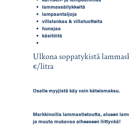
lammassäilykkeitä
lampaantaljoja
villalankaa & villatuotteita
hunajaa
käsitöitä
Ulkona soppatykistä lammaska
€/litra
Osalle myyjistä käy vain käteismaksu.
Markkinoilla lammastietoutta, alueen lam
ja muuta mukavaa aiheeseen liittyvää!