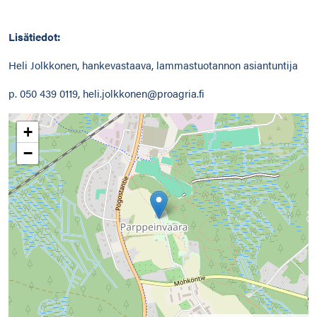
Lisätiedot:
Heli Jolkkonen, hankevastaava, lammastuotannon asiantuntija
p. 050 439 0119, heli.jolkkonen@proagria.fi
+
−