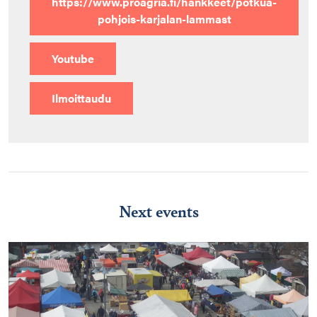
https://www.proagria.fi/hankkeet/potkua-
pohjois-karjalan-lammast
Youtube
Ilmoittaudu
Next events