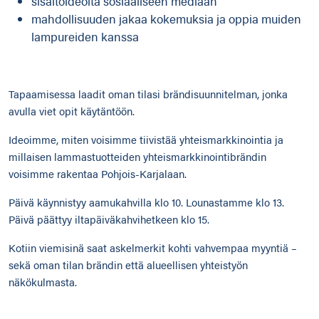
sisältöideoita sosiaaliseen mediaan
mahdollisuuden jakaa kokemuksia ja oppia muiden
lampureiden kanssa
Tapaamisessa laadit oman tilasi brändisuunnitelman, jonka
avulla viet opit käytäntöön.
Ideoimme, miten voisimme tiivistää yhteismarkkinointia ja
millaisen lammastuotteiden yhteismarkkinointibrändin
voisimme rakentaa Pohjois-Karjalaan.
Päivä käynnistyy aamukahvilla klo 10. Lounastamme klo 13.
Päivä päättyy iltapäiväkahvihetkeen klo 15.
Kotiin viemisinä saat askelmerkit kohti vahvempaa myyntiä –
sekä oman tilan brändin että alueellisen yhteistyön
näkökulmasta.