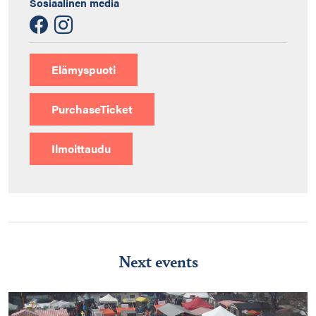
Sosiaalinen media
Elämyspuoti
PurchaseTicket
Ilmoittaudu
Next events