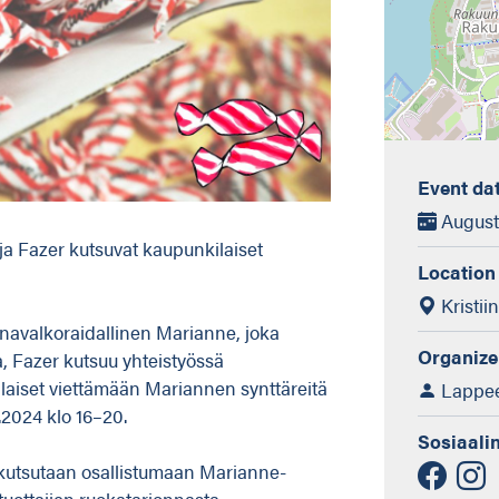
Event da
August 
a Fazer kutsuvat kaupunkilaiset
Location
Kristii
unavalkoraidallinen Marianne, joka
Organize
a, Fazer kutsuu yhteistyössä
iset viettämään Mariannen synttäreitä
Lappee
2024 klo 16–20.
Sosiaali
kutsutaan osallistumaan Marianne-
 tuottajien ruokatarjonnasta