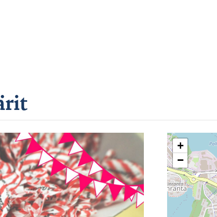
rit
+
−