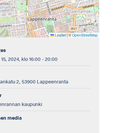
Leaflet
|
©
OpenStreetMap
tes
15, 2024, klo 16:00 - 20:00
nankatu 2, 53900 Lappeenranta
r
nrannan kaupunki
nen media