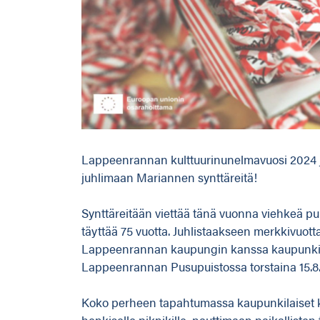
Lappeenrannan kulttuurinunelmavuosi 2024 j
juhlimaan Mariannen synttäreitä!
Synttäreitään viettää tänä vuonna viehkeä p
täyttää 75 vuotta. Juhlistaakseen merkkivuott
Lappeenrannan kaupungin kanssa kaupunkila
Lappeenrannan Pusupuistossa torstaina 15.8.
Koko perheen tapahtumassa kaupunkilaiset 
henkiselle piknikille, nauttimaan paikallisten