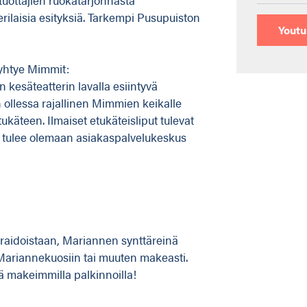
ilaisia esityksiä. Tarkempi Pusupuiston
Yout
nyhtye Mimmit:
kesäteatterin lavalla esiintyvä
 ollessa rajallinen Mimmien keikalle
tukäteen. Ilmaiset etukäteisliput tulevat
a tulee olemaan asiakaspalvelukeskus
raidoistaan, Mariannen synttäreinä
riannekuosiin tai muuten makeasti.
ä makeimmilla palkinnoilla!