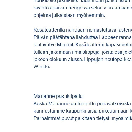
ravintolapäivän hengessä sekä seuraamaan er
ohjelma julkaistaan myöhemmin.
Kesäteatterilla nähdään riemastuttava laste
Päivän päätähtenä ilahduttaa Lappeenrannan 
lauluyhtye Mimmit. Kesäteatterin kapasiteetin
tullaan jakamaan ilmaislippuja, joista osa jo e
jakoon elokuun alussa. Lippujen noutopaikk
Winkki.
Marianne pukukilpailu:
Koska Marianne on tunnettu punavalkoisista 
kannustamme kaupunkilaisia pukeutumaan Ma
Parhaimmat puvut palkitaan tietysti myös mit