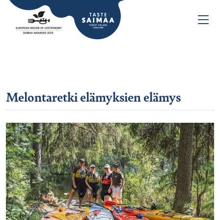
Melontaretki elämyksien elämys