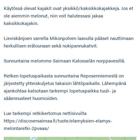
Käytössä olevat kajakit ovat yksikkö/kaksikkokajakkeja. Jos et
ole aiemmin melonut, niin voit halutessasi jakaa
kaksikkokajakin.
Lieviskänjoen varrella Mikonpolven laavulla pääset nauttimaan
herkullisen erälounaan sekä nokipannukahvit.
Sunnuntaina melomme Saimaan Katosselän norppavesillä.
Retken lopetuspaikasta sunnuntaina Reposenniemestä on
järjestetty yhteiskuljetus takaisin lähtöpaikalle. Lähempänä
ajankohtaa katsotaan tarkempi lopetuspaikka tuuli- ja
sääennusteet huomioiden.
Lue tarkempi retkikertomus nettisivuilta
https://discoversaimaa.fi/tuote/elamyksien-elamys-
melontaretki-2pvaaa/