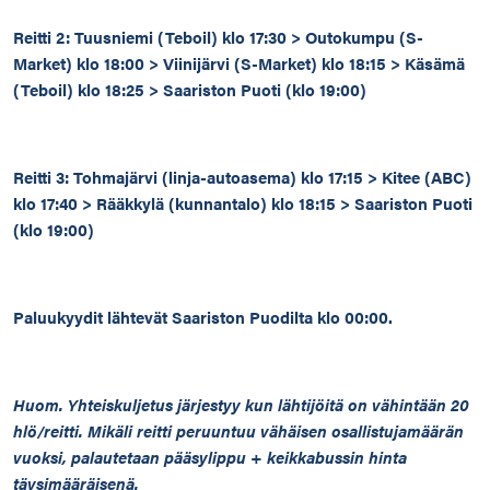
Reitti 2: Tuusniemi (Teboil) klo 17:30 > Outokumpu (S-
Market) klo 18:00 > Viinijärvi (S-Market) klo 18:15 > Käsämä
(Teboil) klo 18:25 > Saariston Puoti (klo 19:00)
Reitti 3: Tohmajärvi (linja-autoasema) klo 17:15 > Kitee (ABC)
klo 17:40 > Rääkkylä (kunnantalo) klo 18:15 > Saariston Puoti
(klo 19:00)
Paluukyydit lähtevät Saariston Puodilta klo 00:00.
Huom. Yhteiskuljetus järjestyy kun lähtijöitä on vähintään 20
hlö/reitti. Mikäli reitti peruuntuu vähäisen osallistujamäärän
vuoksi, palautetaan pääsylippu + keikkabussin hinta
täysimääräisenä.