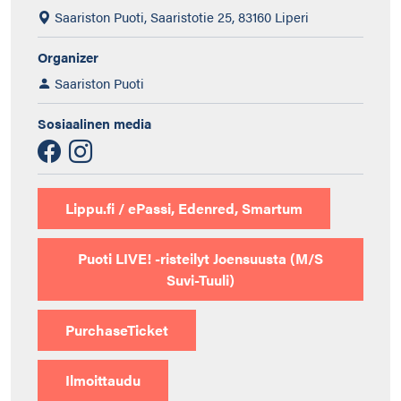
Saariston Puoti, Saaristotie 25, 83160 Liperi
Organizer
Saariston Puoti
Sosiaalinen media
Lippu.fi / ePassi, Edenred, Smartum
Puoti LIVE! -risteilyt Joensuusta (M/S
Suvi-Tuuli)
PurchaseTicket
Ilmoittaudu