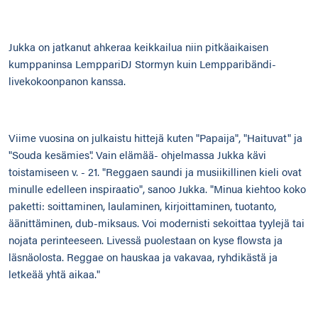
Jukka on jatkanut ahkeraa keikkailua niin pitkäaikaisen
kumppaninsa LemppariDJ Stormyn kuin Lempparibändi-
livekokoonpanon kanssa.
Viime vuosina on julkaistu hittejä kuten "Papaija", "Haituvat" ja
"Souda kesämies". Vain elämää- ohjelmassa Jukka kävi
toistamiseen v. - 21. "Reggaen saundi ja musiikillinen kieli ovat
minulle edelleen inspiraatio", sanoo Jukka. "Minua kiehtoo koko
paketti: soittaminen, laulaminen, kirjoittaminen, tuotanto,
äänittäminen, dub-miksaus. Voi modernisti sekoittaa tyylejä tai
nojata perinteeseen. Livessä puolestaan on kyse flowsta ja
läsnäolosta. Reggae on hauskaa ja vakavaa, ryhdikästä ja
letkeää yhtä aikaa."