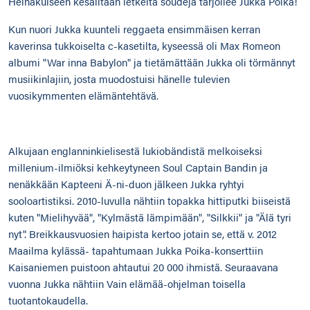
Heinäkuiseen kesäiltaan letkeitä soudeja tarjoilee Jukka Poika!
Kun nuori Jukka kuunteli reggaeta ensimmäisen kerran
kaverinsa tukkoiselta c-kasetilta, kyseessä oli Max Romeon
albumi "War inna Babylon" ja tietämättään Jukka oli törmännyt
musiikinlajiin, josta muodostuisi hänelle tulevien
vuosikymmenten elämäntehtävä.
Alkujaan englanninkielisestä lukiobändistä melkoiseksi
millenium-ilmiöksi kehkeytyneen Soul Captain Bandin ja
nenäkkään Kapteeni Ä-ni-duon jälkeen Jukka ryhtyi
sooloartistiksi. 2010-luvulla nähtiin topakka hittiputki biiseistä
kuten "Mielihyvää", "Kylmästä lämpimään", "Silkkii" ja "Älä tyri
nyt". Breikkausvuosien haipista kertoo jotain se, että v. 2012
Maailma kylässä- tapahtumaan Jukka Poika-konserttiin
Kaisaniemen puistoon ahtautui 20 000 ihmistä. Seuraavana
vuonna Jukka nähtiin Vain elämää-ohjelman toisella
tuotantokaudella.