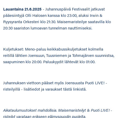
Lauantaina 21.6.2025
- Juhannuspäivä Festivaalit jatkuvat
pääesiintyjä Olli Halosen kanssa klo 23:00, aluksi Irwin &
Ryysyranta Orkesteri klo 21:30. Maisemaristeilye saatavilla klo
20:30 saariston lumoavan tunnelman nauttimiseksi.
Kuljetukset: Meno-paluu keikkabussikuljetukset kolmella
reitillä lähtien Joensuun, Tuusniemen ja Tohmajärven suunnistsa,
saapuminen klo 20:00. Paluukyydit lähtevät klo 01:00.
Juhannuksen viettoon pääset myös Joensuusta Puoti LIVE! -
risteilyillä -
lisätiedot ja varaukset tästä linkistä
.
Aikataulumuutokset mahdollisia. Maisemaristeilyt & Puoti LIVE! -
risteilyt varataan erikseen elämyspuodin puolelta.