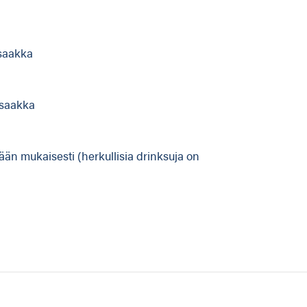
 saakka
0 saakka
ään mukaisesti (herkullisia drinksuja on