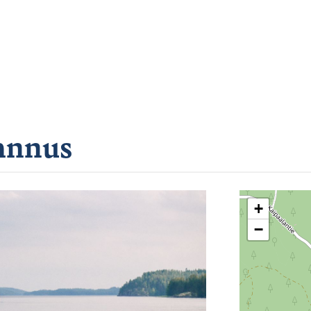
annus
+
−