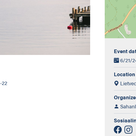
Event da
6/21/24
Location
8-22
Lietve
Organize
Sahanla
Sosiaali