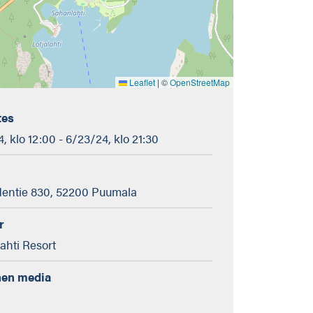
Leaflet
|
©
OpenStreetMap
tes
, klo 12:00 - 6/23/24, klo 21:30
dentie 830, 52200 Puumala
r
hti Resort
nen media