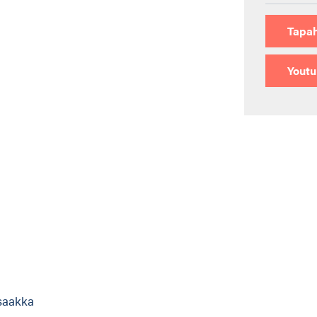
Tapa
Yout
 saakka