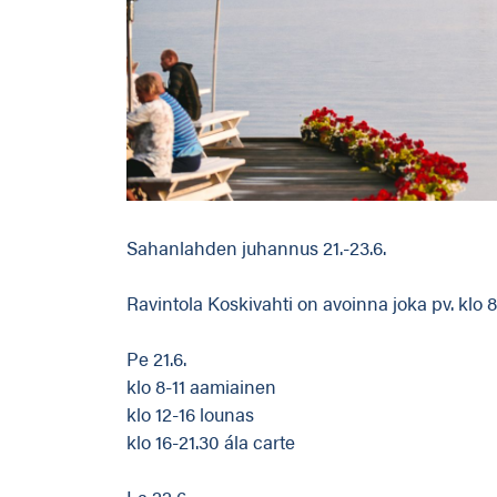
Sahanlahden juhannus 21.-23.6.
Ravintola Koskivahti on avoinna joka pv. klo 
Pe 21.6.
klo 8-11 aamiainen
klo 12-16 lounas
klo 16-21.30 ála carte
La 22.6.