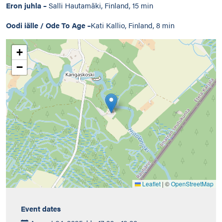
Eron juhla –
Salli Hautamäki, Finland, 15 min
Oodi iälle / Ode To Age –
Kati Kallio, Finland, 8 min
+
−
Leaflet
|
©
OpenStreetMap
Event dates