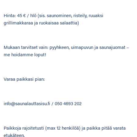
Hinta: 45 € / hlö (sis. saunominen, risteily, ruuaksi
grillimakkaraa ja ruokaisaa salaattia)
Mukaan tarvitset vain: pyyhkeen, uimapuvun ja saunajuomat –
me hoidamme loput!
Varaa paikkasi pian:
info@saunalauttasisu.fi / 050 4693 202
Paikkoja rajoitetusti (max 12 henkilöä) ja paikka pitää varata
etukäteen.