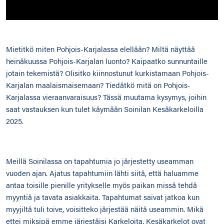
Mietitkö miten Pohjois-Karjalassa elellään? Miltä näyttää
heinäkuussa Pohjois-Karjalan luonto? Kaipaatko sunnuntaille
jotain tekemistä? Olisitko kiinnostunut kurkistamaan Pohjois-
Karjalan maalaismaisemaan? Tiedätkö mitä on Pohjois-
Karjalassa vieraanvaraisuus? Tässä muutama kysymys, joihin
saat vastauksen kun tulet käymään Soinilan Kesäkarkeloilla
2025.
Meillä Soinilassa on tapahtumia jo järjestetty useamman
vuoden ajan. Ajatus tapahtumiin lähti siitä, että haluamme
antaa toisille pienille yritykselle myös paikan missä tehdä
myyntiä ja tavata asiakkaita. Tapahtumat saivat jatkoa kun
myyjiltä tuli toive, voisitteko järjestää näitä useammin. Mikä
ettei miksipä emme järjestäisi Karkeloita. Kesäkarkelot ovat