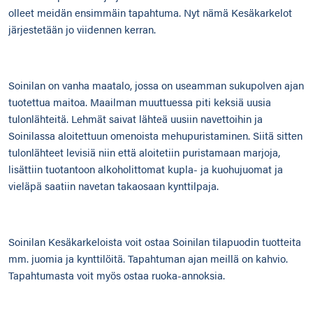
olleet meidän ensimmäin tapahtuma. Nyt nämä Kesäkarkelot
järjestetään jo viidennen kerran.
Soinilan on vanha maatalo, jossa on useamman sukupolven ajan
tuotettua maitoa. Maailman muuttuessa piti keksiä uusia
tulonlähteitä. Lehmät saivat lähteä uusiin navettoihin ja
Soinilassa aloitettuun omenoista mehupuristaminen. Siitä sitten
tulonlähteet levisiä niin että aloitetiin puristamaan marjoja,
lisättiin tuotantoon alkoholittomat kupla- ja kuohujuomat ja
vieläpä saatiin navetan takaosaan kynttilpaja.
Soinilan Kesäkarkeloista voit ostaa Soinilan tilapuodin tuotteita
mm. juomia ja kynttilöitä. Tapahtuman ajan meillä on kahvio.
Tapahtumasta voit myös ostaa ruoka-annoksia.