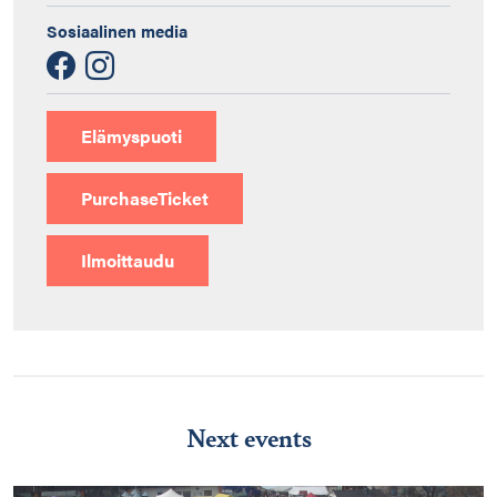
Sosiaalinen media
Elämyspuoti
PurchaseTicket
Ilmoittaudu
Next events