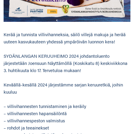
Kerää ja tunnista villivihanneksia, säilö villejä makuja ja herää
uuteen kasvukauteen yhdessä ympäröivän luonnon kera!
SYDÄNLANGAN KERUUHEIMO 2024 johdantoluento
järjestetään Joensuun Näyttämöllä (Koskikatu 8) keskiviikkona
3. huhtikuuta klo 17. Tervetuloa mukaan!
Keväällä-kesällä 2024 järjestämme sarjan keruuretkiä, joihin
kuuluu
– villivihannesten tunnistaminen ja keräily
– villivihannesten hapansäilöntä
– villivihannespeston valmistus
– rohdot ja teeainekset