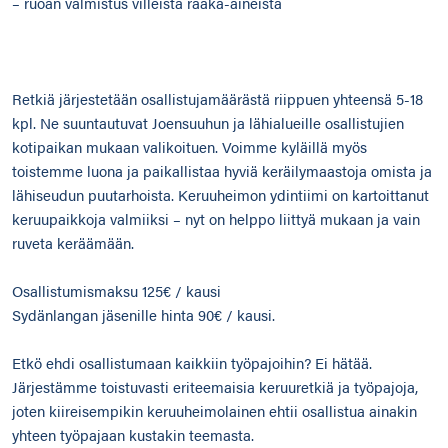
– ruoan valmistus villeistä raaka-aineista
Retkiä järjestetään osallistujamäärästä riippuen yhteensä 5-18
kpl. Ne suuntautuvat Joensuuhun ja lähialueille osallistujien
kotipaikan mukaan valikoituen. Voimme kyläillä myös
toistemme luona ja paikallistaa hyviä keräilymaastoja omista ja
lähiseudun puutarhoista. Keruuheimon ydintiimi on kartoittanut
keruupaikkoja valmiiksi – nyt on helppo liittyä mukaan ja vain
ruveta keräämään.
Osallistumismaksu 125€ / kausi
Sydänlangan jäsenille hinta 90€ / kausi.
Etkö ehdi osallistumaan kaikkiin työpajoihin? Ei hätää.
Järjestämme toistuvasti eriteemaisia keruuretkiä ja työpajoja,
joten kiireisempikin keruuheimolainen ehtii osallistua ainakin
yhteen työpajaan kustakin teemasta.