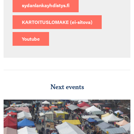
sydanlankayhdistys.fi
KARTOITUSLOMAKE (ei-sitova)
Youtube
Next events