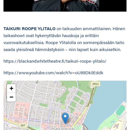
TAIKURI ROOPE YLITALO
on taikuuden ammattilainen. Hänen
taikashowt ovat hykerryttävän hauskoja ja erittäin
vuorovaikutuksellisia. Roope Ylitalolla on sormenpäissään taito
saada yleisönsä hämmästyksiin – niin lapset kuin aikuisetkin.
https://blackandwhitetheatre.fi/taikuri-roope-ylitalo/
https://www.youtube.com/watch?v=oU89Dk0Eddk
+
−