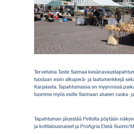
Tervetuloa Taste Saimaa kesänavaustapahtum
tuodaan esiin alkuperä- ja laatumerkkejä sekä
Karjalasta. Tapahtumassa on myynnissä paikall
tuomme myös esille Saimaan alueen ruoka- ja m
Tapahtuman järjestää Pellolta pöytään näky
ja kotitalousnaiset ja ProAgria Etelä-Suomi/Ma