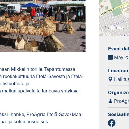
Event da
May 23,
aan Mikkelin torille. Tapahtumassa
Location
 ruokakulttuuria Etelä-Savosta ja Etelä-
Hallitu
istuotteita ja
atkailupalveluita tarjoavia yrityksiä.
Organize
ProAgri
väksi -hanke, ProAgria Etelä-Savo/Maa-
Sosiaali
a- ja kotitalousnaiset.