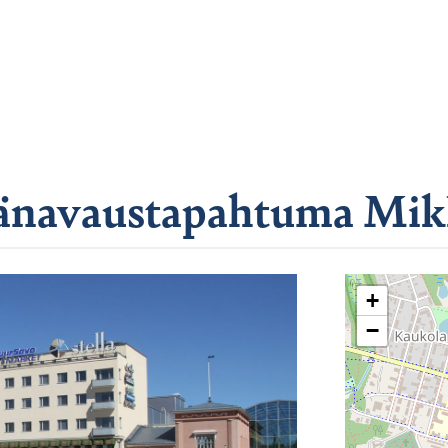
änavaustapahtuma Mikke
+
−