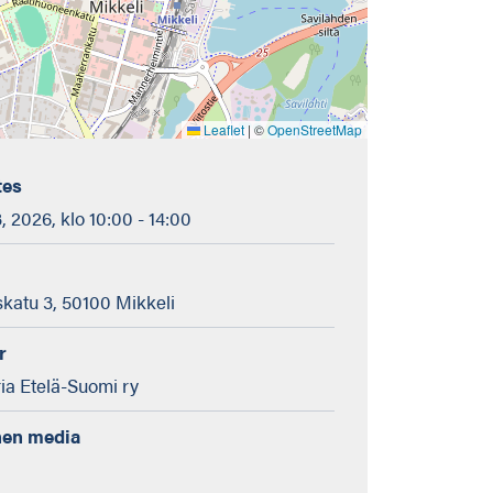
Leaflet
|
©
OpenStreetMap
tes
 2026, klo 10:00 - 14:00
skatu 3, 50100 Mikkeli
r
a Etelä-Suomi ry
nen media