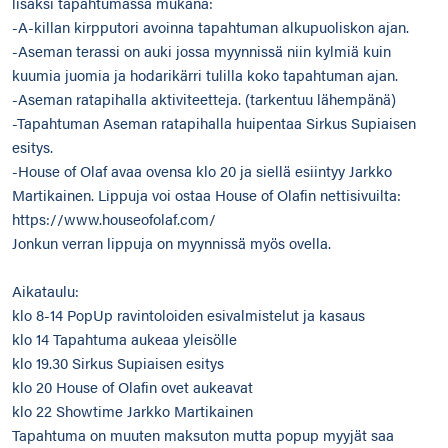
lisäksi tapahtumassa mukana:
-A-killan kirpputori avoinna tapahtuman alkupuoliskon ajan.
-Aseman terassi on auki jossa myynnissä niin kylmiä kuin
kuumia juomia ja hodarikärri tulilla koko tapahtuman ajan.
-Aseman ratapihalla aktiviteetteja. (tarkentuu lähempänä)
-Tapahtuman Aseman ratapihalla huipentaa Sirkus Supiaisen
esitys.
-House of Olaf avaa ovensa klo 20 ja siellä esiintyy Jarkko
Martikainen. Lippuja voi ostaa House of Olafin nettisivuilta:
https://www.houseofolaf.com/
Jonkun verran lippuja on myynnissä myös ovella.
Aikataulu:
klo 8-14 PopUp ravintoloiden esivalmistelut ja kasaus
klo 14 Tapahtuma aukeaa yleisölle
klo 19.30 Sirkus Supiaisen esitys
klo 20 House of Olafin ovet aukeavat
klo 22 Showtime Jarkko Martikainen
Tapahtuma on muuten maksuton mutta popup myyjät saa