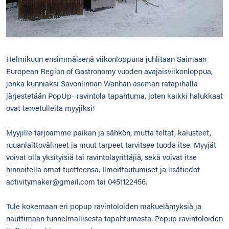
Helmikuun ensimmäisenä viikonloppuna juhlitaan Saimaan
European Region of Gastronomy vuoden avajaisviikonloppua,
jonka kunniaksi Savonlinnan Wanhan aseman ratapihalla
järjestetään PopUp- ravintola tapahtuma, joten kaikki halukkaat
ovat tervetulleita myyjiksi!
Myyjille tarjoamme paikan ja sähkön, mutta teltat, kalusteet,
ruuanlaittovälineet ja muut tarpeet tarvitsee tuoda itse. Myyjät
voivat olla yksityisiä tai ravintolayrittäjiä, sekä voivat itse
hinnoitella omat tuotteensa. Ilmoittautumiset ja lisätiedot
activitymaker@gmail.com tai 0451122456.
Tule kokemaan eri popup ravintoloiden makuelämyksiä ja
nauttimaan tunnelmallisesta tapahtumasta. Popup ravintoloiden