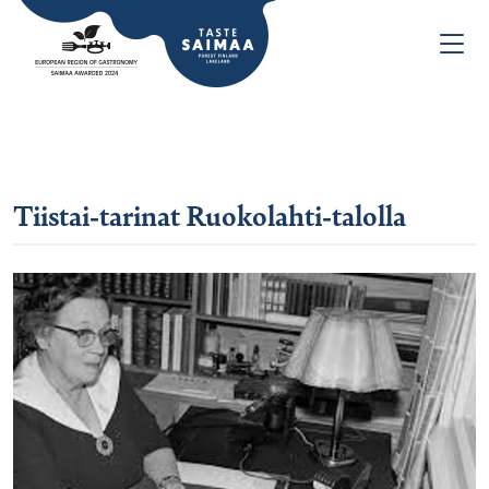
Tiistai-tarinat Ruokolahti-talolla