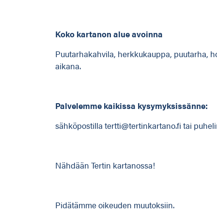
Koko kartanon alue avoinna
Puutarhakahvila, herkkukauppa, puutarha, hot
aikana.
Palvelemme kaikissa kysymyksissänne:
sähköpostilla
tertti@tertinkartano.fi
tai puheli
Nähdään Tertin kartanossa!
Pidätämme oikeuden muutoksiin.