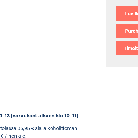
Lue li
Purch
Ilmoi
–13 (varaukset alkaen klo 10–11)
olassa 35,95 € sis. alkoholittoman
 € / henkilö.