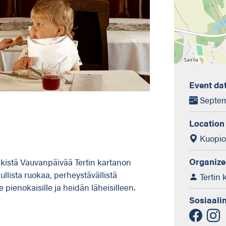
Event da
Septemb
Location
Kuopion
Organize
kistä Vauvanpäivää Tertin kartanon
llista ruokaa, perheystävällistä
Tertin 
le pienokaisille ja heidän läheisilleen.
Sosiaali