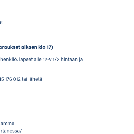
 €
araukset alkaen klo 17)
enkilö, lapset alle 12-v 1/2 hintaan ja
5 176 012 tai lähetä
illamme:
artanossa/