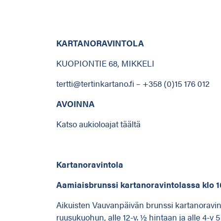
KARTANORAVINTOLA
KUOPIONTIE 68, MIKKELI
tertti@tertinkartano.fi – +358 (0)15 176 012
AVOINNA
Katso aukioloajat täältä
Kartanoravintola
Aamiaisbrunssi kartanoravintolassa klo 10
Aikuisten Vauvanpäivän brunssi kartanoravint
ruusukuohun, alle 12-v. ½ hintaan ja alle 4-v 5