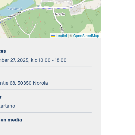
Leaflet
|
©
OpenStreetMap
tes
er 27, 2025, klo 10:00 - 18:00
tie 68, 50350 Norola
r
kartano
nen media