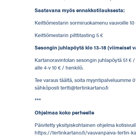
Saatavana myös ennakkotilauksesta:
Keittiömestarin sormiruokamenu vauvoille 10
Keittiömestarin pilttitasting 5 €
Sesongin juhlapöytä klo 13–18 (viimeiset v
Kartanoravintolan sesongin juhlapöytä 51 € / h
alle 4-v 10 € / henkilö.
Tee varaus täältä
, soita myyntipalveluumme 01
sähköposti
tertti@tertinkartano.fi
***
Ohjelmaa koko perheelle
Päivitetty yksityiskohtainen ohjelma kotisivu
https://tertinkartano.fi/vauvanpaiva-tertin-k