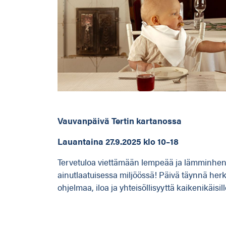
Vauvanpäivä Tertin kartanossa
Lauantaina 27.9.2025 klo 10–18
Tervetuloa viettämään lempeää ja lämminhen
ainutlaatuisessa miljöössä! Päivä täynnä herku
ohjelmaa, iloa ja yhteisöllisyyttä kaikenikäisil