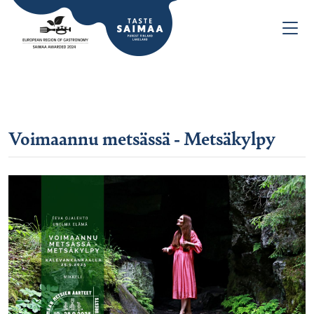
Voimaannu metsässä - Metsäkylpy