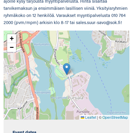
ajoille kysy tarjousta myyntipalvelusta. Hinta sisältää
tarvikemaksun ja ensimmäisen lasillisen viiniä. Yksityisryhmien
ryhmäkoko on 12 henkilöä. Varaukset myyntipalvelusta 010 764
2000 (pvm/mpm) arkisin klo 8-17 tai sales.suur-savo@sok.fi!
+
−
Leaflet
|
©
OpenStreetMap
Event dates