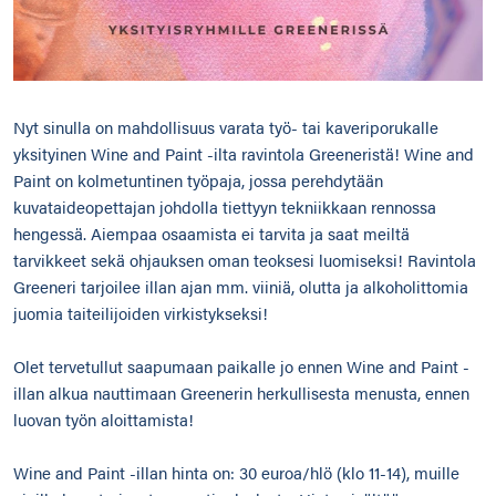
Nyt sinulla on mahdollisuus varata työ- tai kaveriporukalle
yksityinen Wine and Paint -ilta ravintola Greeneristä! Wine and
Paint on kolmetuntinen työpaja, jossa perehdytään
kuvataideopettajan johdolla tiettyyn tekniikkaan rennossa
hengessä. Aiempaa osaamista ei tarvita ja saat meiltä
tarvikkeet sekä ohjauksen oman teoksesi luomiseksi! Ravintola
Greeneri tarjoilee illan ajan mm. viiniä, olutta ja alkoholittomia
juomia taiteilijoiden virkistykseksi!
Olet tervetullut saapumaan paikalle jo ennen Wine and Paint -
illan alkua nauttimaan Greenerin herkullisesta menusta, ennen
luovan työn aloittamista!
Wine and Paint -illan hinta on: 30 euroa/hlö (klo 11-14), muille