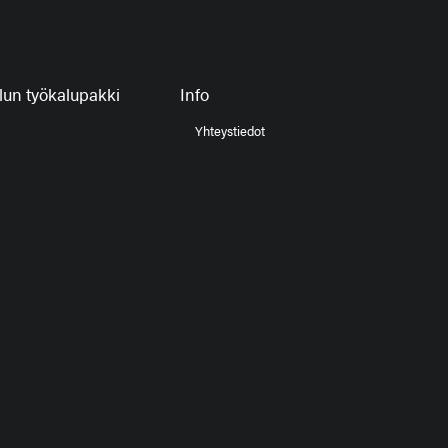
un työkalupakki
Info
Yhteystiedot