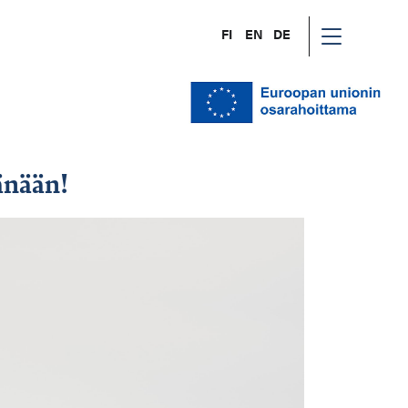
FI
EN
DE
änään!