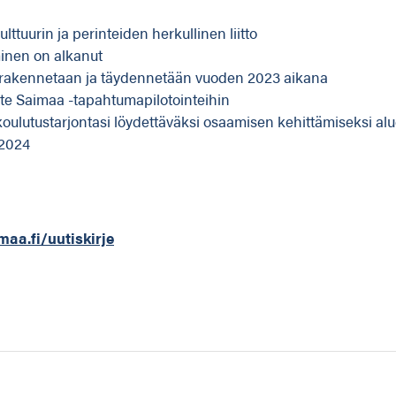
ttuurin ja perinteiden herkullinen liitto
inen on alkanut
a rakennetaan ja täydennetään vuoden 2023 aikana
te Saimaa -tapahtumapilotointeihin
koulutustarjontasi löydettäväksi osaamisen kehittämiseksi a
 2024
aa.fi/uutiskirje