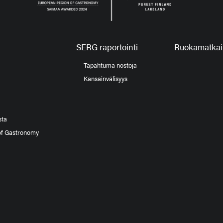
SERG raportointi
Ruokamatkail
Tapahtuma nostoja
Kansainvälisyys
sta
of Gastronomy