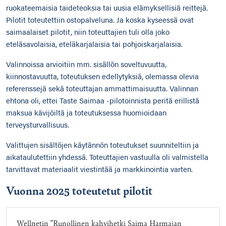
ruokateemaisia taideteoksia tai uusia elämyksellisiä reittejä.
Pilotit toteutettiin ostopalveluna. Ja koska kyseessä ovat
saimaalaiset pilotit, niin toteuttajien tuli olla joko
eteläsavolaisia, eteläkarjalaisia tai pohjoiskarjalaisia.
Valinnoissa arvioitiin mm. sisällön soveltuvuutta,
kiinnostavuutta, toteutuksen edellytyksiä, olemassa olevia
referenssejä sekä toteuttajan ammattimaisuutta. Valinnan
ehtona oli, ettei Taste Saimaa -pilotoinnista peritä erillistä
maksua kävijöiltä ja toteutuksessa huomioidaan
terveysturvallisuus.
Valittujen sisältöjen käytännön toteutukset suunniteltiin ja
aikataulutettiin yhdessä. Toteuttajien vastuulla oli valmistella
tarvittavat materiaalit viestintää ja markkinointia varten.
Vuonna 2025 toteutetut pilotit
Wellnetin ”Runollinen kahvihetki Saima Harmajan