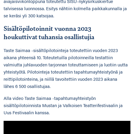
avajaisviikonloppuna toteutettu SISU-nykysirkuskiertue
talvisessa luonnossa. Esitys nähtiin kolmella paikkakunnalla ja
se keräsi yli 300 katsojaa.​​
Sisältöpilotoinnit vuonna 2023
houkuttivat tuhansia osallistujia
Taste Saimaa -sisältöpilotointeja toteutettiin vuoden 2023
aikana yhteensä 10. Toteutetuilla pilotoinneilla testattiin
valmiutta juhlavuoden tarjonnan toteuttamiseen ja luotiin uutta
yhteistyötä. Pilotointeja toteutettiin tapahtumayhteistyönä ja
reittipilotointeina, ja niillä tavoitettiin vuoden 2023 aikana
lähes 6 500 osallistujaa.
Alla video Taste Saimaa -tapahtumayhteistyön
sisältöpilotoinnista Mustan ja Valkoisen Teatterifestivaalin ja
Uus Festivaalin kanssa.