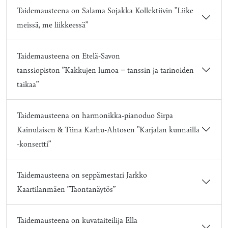
Taidemausteena on Salama Sojakka Kollektiivin ”Liike
meissä, me liikkeessä”
Taidemausteena on Etelä-Savon
tanssiopiston ”Kakkujen lumoa − tanssin ja tarinoiden
taikaa”
Taidemausteena on harmonikka-pianoduo Sirpa
Kainulaisen & Tiina Karhu-Ahtosen ”Karjalan kunnailla
-konsertti”
Taidemausteena on seppämestari Jarkko
Kaartilanmäen ”Taontanäytös”
Taidemausteena on kuvataiteilija Ella