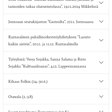
tarinoiden taikaa olutravintolassa”, 19.11.2024 Mikkelissä
Joensuun seutukirjaston ”Gastroilta”, 27.11. Joensuussa
Rantasalmen puhallinorkesteriyhdistyksen ”Luonto
kaikin aistein”, 20.11. ja 11.12. Rantasalmella
Työryhmä: Veera Sojakka, Sanna Salama ja Risto
Sojakka ”Kulttuurilounas”, 4.12. Lappeenrannassa
Kihaus Folkin (24.-30.6.)
Otawala (2.-3.8)
Juuret-tapahtuma Ilomantsissa (10.8.)