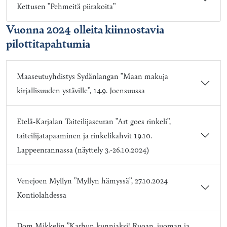
Kettusen ”Pehmeitä piirakoita”
Vuonna 2024 olleita kiinnostavia
pilottitapahtumia
Maaseutuyhdistys Sydänlangan ”Maan makuja
kirjallisuuden ystäville”, 14.9. Joensuussa
Etelä-Karjalan Taiteilijaseuran ”Art goes rinkeli”,
taiteilijatapaaminen ja rinkelikahvit 19.10.
Lappeenrannassa (näyttely 3.-26.10.2024)
Venejoen Myllyn ”Myllyn hämyssä”, 27.10.2024
Kontiolahdessa
Dom Mikkelin ”Karhun kunniaksi! Ruoan, juoman ja