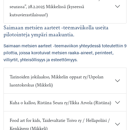
seurassa”, 28.2.2025 Mikkelissä (kyseessä
kutsuvierastilaisuus!)
Saimaan metsien aarteet -teemaviikolla useita
pilotointeja ympäri maakuntia.
Saimaan metsien aarteet -teemaviikon yhteydessä toteutettiin 9
pilottia, joissa korotuivat metsien raaka-aineet, perinteet,
villiyrtit, yhteisöllisyys ja esteettömyys.
Tarinoiden jokilaakso, Mikkelin oppaat ry/Urpolan
luontokeskus (Mikkeli)
Kuha o kalloo, Ristiina Seura ry/Ilkka Arvola (Ristiina)
Food art for kids, Taidevaltatie Toivo ry / Hellapoliisi /
Kenkävero (Mikkeli)