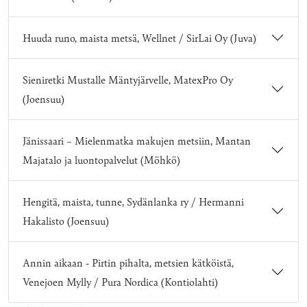
Huuda runo, maista metsä, Wellnet / SirLai Oy (Juva)
Sieniretki Mustalle Mäntyjärvelle, MatexPro Oy
(Joensuu)
Jänissaari – Mielenmatka makujen metsiin, Mantan
Majatalo ja luontopalvelut (Möhkö)
Hengitä, maista, tunne, Sydänlanka ry / Hermanni
Hakalisto (Joensuu)
Annin aikaan - Pirtin pihalta, metsien kätköistä,
Venejoen Mylly / Pura Nordica (Kontiolahti)