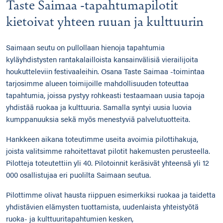
Taste Saimaa -tapahtumapilotit
kietoivat yhteen ruuan ja kulttuurin
Saimaan seutu on pullollaan hienoja tapahtumia
kyläyhdistysten rantakalailloista kansainvälisiä vierailijoita
houkutteleviin festivaaleihin. Osana Taste Saimaa -toimintaa
tarjosimme alueen toimijoille mahdollisuuden toteuttaa
tapahtumia, joissa pystyy rohkeasti testaamaan uusia tapoja
yhdistää ruokaa ja kulttuuria. Samalla syntyi uusia luovia
kumppanuuksia sekä myös menestyviä palvelutuotteita.
Hankkeen aikana toteutimme useita avoimia pilottihakuja,
joista valitsimme rahoitettavat pilotit hakemusten perusteella.
Pilotteja toteutettiin yli 40. Pilotoinnit keräsivät yhteensä yli 12
000 osallistujaa eri puolilta Saimaan seutua.
Pilottimme olivat hausta riippuen esimerkiksi ruokaa ja taidetta
yhdistävien elämysten tuottamista, uudenlaista yhteistyötä
ruoka- ja kulttuuritapahtumien kesken,