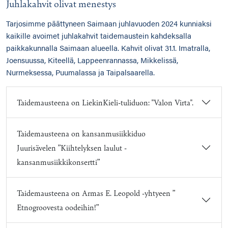
Juhlakahvit olivat menestys
Tarjosimme päättyneen Saimaan juhlavuoden 2024 kunniaksi
kaikille avoimet juhlakahvit taidemaustein kahdeksalla
paikkakunnalla Saimaan alueella. Kahvit olivat 31.1. Imatralla,
Joensuussa, Kiteellä, Lappeenrannassa, Mikkelissä,
Nurmeksessa, Puumalassa ja Taipalsaarella.
Taidemausteena on LiekinKieli-tuliduon: "Valon Virta".
Taidemausteena on kansanmusiikkiduo
Juurisävelen ”Kiihtelyksen laulut -
kansanmusiikkikonsertti”
Taidemausteena on Armas E. Leopold -yhtyeen ”
Etnogroovesta oodeihin!”