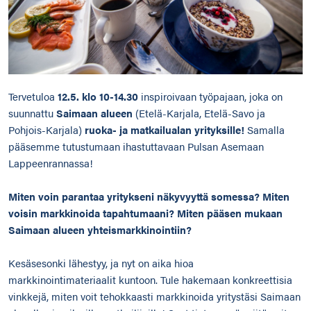
Tervetuloa
12.5. klo 10-14.30
inspiroivaan työpajaan, joka on
suunnattu
Saimaan alueen
(Etelä-Karjala, Etelä-Savo ja
Pohjois-Karjala)
ruoka- ja matkailualan yrityksille!
Samalla
pääsemme tutustumaan ihastuttavaan Pulsan Asemaan
Lappeenrannassa!
Miten voin parantaa yritykseni näkyvyyttä somessa? Miten
voisin markkinoida tapahtumaani? Miten pääsen mukaan
Saimaan alueen yhteismarkkinointiin?
Kesäsesonki lähestyy, ja nyt on aika hioa
markkinointimateriaalit kuntoon. Tule hakemaan konkreettisia
vinkkejä, miten voit tehokkaasti markkinoida yritystäsi Saimaan