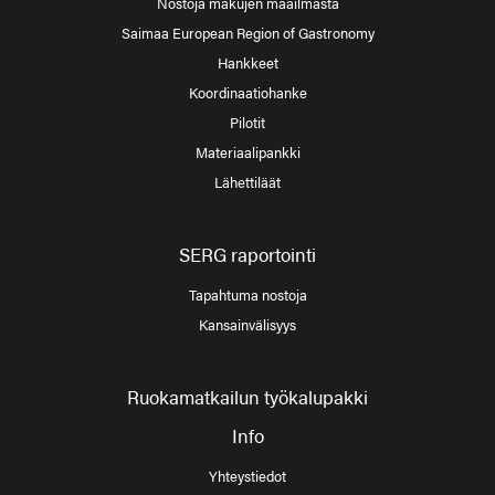
Nostoja makujen maailmasta
Saimaa European Region of Gastronomy
Hankkeet
Koordinaatiohanke
Pilotit
Materiaalipankki
Lähettiläät
SERG raportointi
Tapahtuma nostoja
Kansainvälisyys
Ruokamatkailun työkalupakki
Info
Yhteystiedot