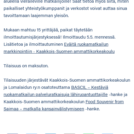
alueella vieraileville matkailijoille! Saat tietoa myös siitä, miten
paikalliset yhteistyökumppanit ja verkostot voivat auttaa sinua
tavoittamaan laajemman yleisön.
Mukaan mahtuu 15 yrittäjää, paikat täytetään
ilmoittautumisjärjestyksessä! Ilmoittaudu 5.5. mennessä.
Lisätietoa ja ilmoittautuminen
Eväitä ruokamatkailun
markkinointiin - Kaakkois-Suomen ammattikorkeakoulu
Tilaisuus on maksuton.
Tilaisuuden järjestävät Kaakkois-Suomen ammattikorkeakoulun
ja Lomalaidun ry:n osatoteuttama
BASCIL – Kestäviä
ruokamatkailun palveluratkaisuja lähiruoantuottajille
-hanke ja
Kaakkois-Suomen ammattikorkeakoulun
Food Souvenir from
Saimaa – matkalla kansainvälistymiseen
-hanke.