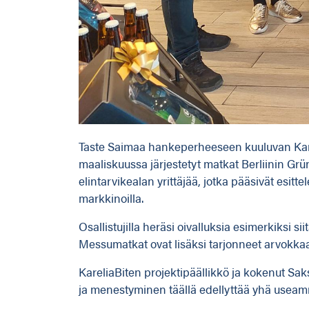
Taste Saimaa hankeperheeseen kuuluvan Kareli
maaliskuussa järjestetyt matkat Berliinin G
elintarvikealan yrittäjää, jotka pääsivät esit
markkinoilla.
Osallistujilla heräsi oivalluksia esimerkiksi
Messumatkat ovat lisäksi tarjonneet arvokka
KareliaBiten projektipäällikkö ja kokenut Sa
ja menestyminen täällä edellyttää yhä usea