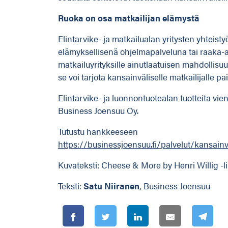
Ruoka on osa matkailijan elämystä
Elintarvike- ja matkailualan yritysten yhteist
elämyksellisenä ohjelmapalveluna tai raaka-ai
matkailuyrityksille ainutlaatuisen mahdollisu
se voi tarjota kansainväliselle matkailijalle
Elintarvike- ja luonnontuotealan tuotteita vie
Business Joensuu Oy.
Tutustu hankkeeseen
https://businessjoensuu.fi/palvelut/kansain
Kuvateksti: Cheese & More by Henri Willig -li
Teksti:
Satu Niiranen
, Business Joensuu