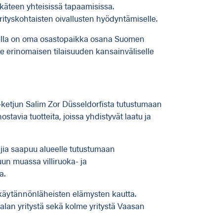
ikäteen yhteisissä tapaamisissa.
ityskohtaisten oivallusten hyödyntämiselle.
ella on oma osastopaikka osana Suomen
e erinomaisen tilaisuuden kansainväliselle
ketjun Salim Zor Düsseldorfista tutustumaan
ostavia tuotteita, joissa yhdistyvät laatu ja
jia saapuu alueelle tutustumaan
uun muassa villiruoka- ja
a.
käytännönläheisten elämysten kautta.
ealan yritystä sekä kolme yritystä Vaasan