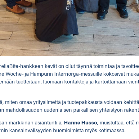
aBite-hankkeen kevät on ollut täynnä toimintaa ja tavoittee
rüne Woche- ja Hampurin Internorga-messuille kokosivat muka
telemään tuotteitaan, luomaan kontakteja ja kartoittamaan vien
 siitä, miten omaa yritysilmettä ja tuotepakkausta voidaan keh
an mahdollisuuden uudenlaisen paikallisen yhteistyön raken
ksan markkinan asiantuntija,
Hanne Husso
, muistuttaa, että
mmin kansainvälisyyden huomioimista myös kotimaassa.