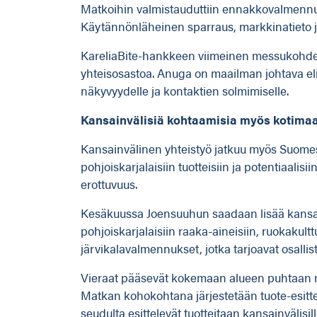
Matkoihin valmistauduttiin ennakkovalmennust
Käytännönläheinen sparraus, markkinatieto ja
KareliaBite-hankkeen viimeinen messukohde
yhteisosastoa. Anuga on maailman johtava eli
näkyvyydelle ja kontaktien solmimiselle.
Kansainvälisiä kohtaamisia myös kotima
Kansainvälinen yhteistyö jatkuu myös Suomes
pohjoiskarjalaisiin tuotteisiin ja potentiaalisi
erottuvuus.
Kesäkuussa Joensuuhun saadaan lisää kansainv
pohjoiskarjalaisiin raaka-aineisiin, ruokakultt
järvikalavalmennukset, jotka tarjoavat osalli
Vieraat pääsevät kokemaan alueen puhtaan ru
Matkan kohokohtana järjestetään tuote-esittely
seudulta esittelevät tuotteitaan kansainvälisill