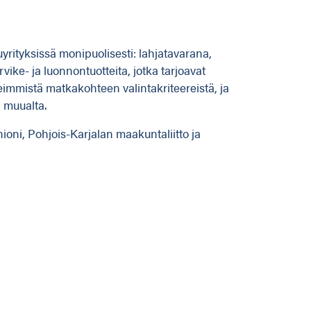
uyrityksissä monipuolisesti: lahjatavarana,
ike- ja luonnontuotteita, jotka tarjoavat
eimmistä matkakohteen valintakriteereistä, ja
n muualta.
ioni, Pohjois-Karjalan maakuntaliitto ja