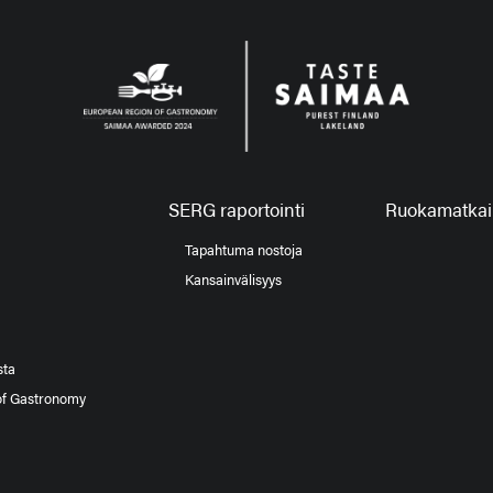
SERG raportointi
Ruokamatkail
Tapahtuma nostoja
Kansainvälisyys
sta
of Gastronomy