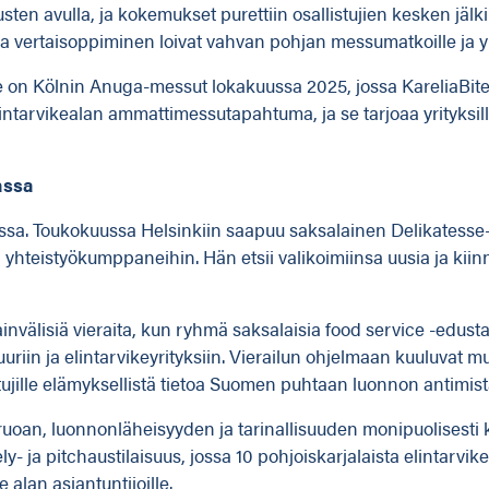
en avulla, ja kokemukset purettiin osallistujien kesken jälk
 vertaisoppiminen loivat vahvan pohjan messumatkoille ja yr
 on Kölnin Anuga-messut lokakuussa 2025, jossa KareliaBit
ntarvikealan ammattimessutapahtuma, ja se tarjoaa yrityksill
assa
sa. Toukokuussa Helsinkiin saapuu saksalainen Delikatesse-
in yhteistyökumppaneihin. Hän etsii valikoimiinsa uusia ja kiinn
älisiä vieraita, kun ryhmä saksalaisia food service -edusta
uuriin ja elintarvikeyrityksiin. Vierailun ohjelmaan kuuluvat m
stujille elämyksellistä tietoa Suomen puhtaan luonnon antimist
oan, luonnonläheisyyden ja tarinallisuuden monipuolisesti 
- ja pitchaustilaisuus, jossa 10 pohjoiskarjalaista elintarvik
e alan asiantuntijoille.