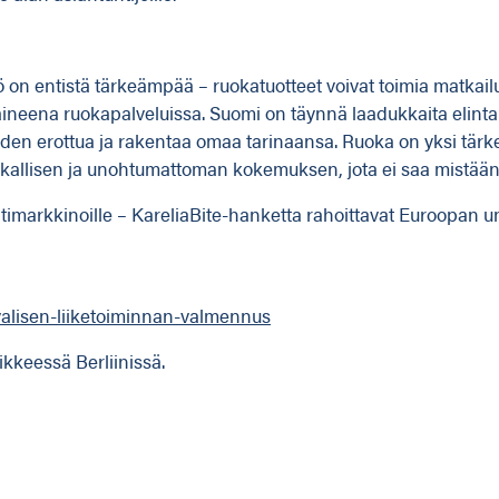
yö on entistä tärkeämpää – ruokatuotteet voivat toimia matkail
neena ruokapalveluissa. Suomi on täynnä laadukkaita elintarv
uden erottua ja rakentaa omaa tarinaansa. Ruoka on yksi tärk
 paikallisen ja unohtumattoman kokemuksen, jota ei saa mistää
ntimarkkinoille – KareliaBite-hanketta rahoittavat Euroopan un
valisen-liiketoiminnan-valmennus
ikkeessä Berliinissä.