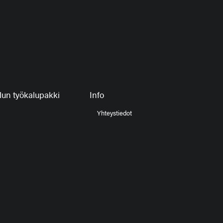
un työkalupakki
Info
Yhteystiedot