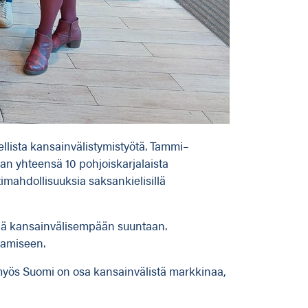
llista kansainvälistymistyötä. Tammi–
an yhteensä 10 pohjoiskarjalaista
timahdollisuuksia saksankielisillä
ittää kansainvälisempään suuntaan.
tamiseen.
 myös Suomi on osa kansainvälistä markkinaa,