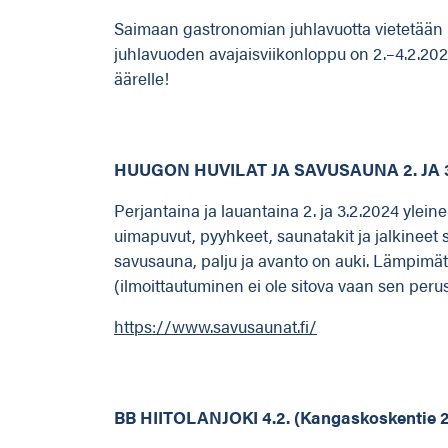
Saimaan gastronomian juhlavuotta vietetään 
juhlavuoden avajaisviikonloppu on 2.–4.2.20
äärelle!
HUUGON HUVILAT JA SAVUSAUNA 2. JA 3.2
Perjantaina ja lauantaina 2. ja 3.2.2024 ylei
uimapuvut, pyyhkeet, saunatakit ja jalkinee
savusauna, palju ja avanto on auki. Lämpimät 
(ilmoittautuminen ei ole sitova vaan sen perus
https://www.savusaunat.fi/
BB HIITOLANJOKI 4.2. (Kangaskoskentie 2