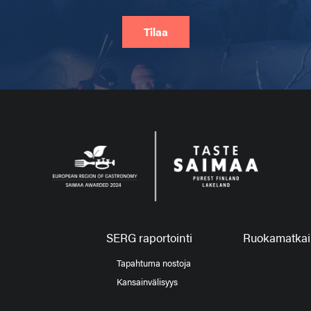
Tilaa
SERG raportointi
Ruokamatkail
Tapahtuma nostoja
Kansainvälisyys