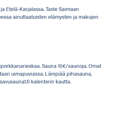
ja Etelä-Karjalassa. Taste Saimaan
eessa ainutlaatuisten elämysten ja makujen
 miniporkkanarieskaa. Sauna 10€/saunoja. Omat
notaan uimapuvuissa. Lämpiää pihasauna,
avusaunat.fi kalenterin kautta.