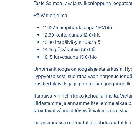
Taste Saimaa -avajaisviikonloppuna joogataan 
Päivän ohjelma:
11-12.15 umpihankijooga 15€/hlö
12.30 keittolounas 12 €/hlö
13.30 iltapäivä-yin 15 €/hlö
14.45 päiväkahvit 8€/hlö
16.15 turvesauna 15 €/hlö
Umpihankijooga on joogalajeista arktisin. H
ryppyotsaisesti suorittaa vaan harjoitus tehdä
ensikertalaisille ja jo pidempään jooganneille
Iltapäivä-yin hellii koko kehoa ja mieltä. Vi
Hidastamme ja annamme itsellemme aikaa palau
tarvittavat välineet löytyvät valmiina salista.
Turvesaunassa rentoudut ja puhdistaudut lemp