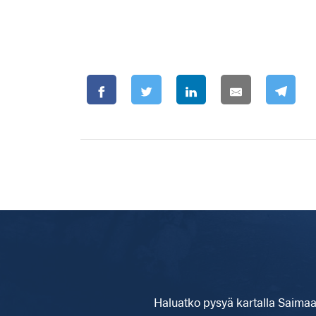
Haluatko pysyä kartalla
Saimaa