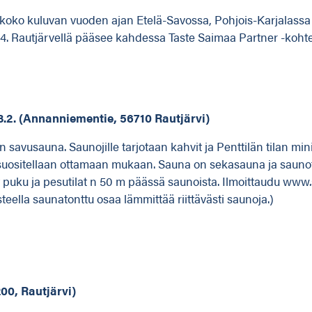
koko kuluvan vuoden ajan Etelä-Savossa, Pohjois-Karjalassa 
24. Rautjärvellä pääsee kahdessa Taste Saimaa Partner -koht
. (Annanniementie, 56710 Rautjärvi)
nen savusauna. Saunojille tarjotaan kahvit ja Penttilän tilan
t suositellaan ottamaan mukaan. Sauna on sekasauna ja sau
puku ja pesutilat n 50 m päässä saunoista. Ilmoittaudu www.s
teella saunatonttu osaa lämmittää riittävästi saunoja.)
00, Rautjärvi)