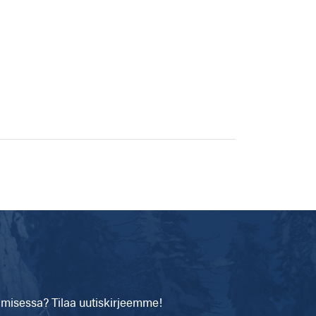
isessa? Tilaa uutiskirjeemme!