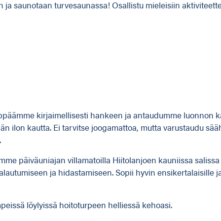
ja saunotaan turvesaunassa! Osallistu mieleisiin aktiviteettei
yppäämme kirjaimellisesti hankeen ja antaudumme luonnon kan
än ilon kautta. Ei tarvitse joogamattoa, mutta varustaudu sääh
.
etämme päiväuniajan villamatoilla Hiitolanjoen kauniissa salis
tumiseen ja hidastamiseen. Sopii hyvin ensikertalaisille ja
eissä löylyissä hoitoturpeen helliessä kehoasi.