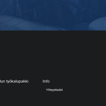
un työkalupakki
Info
Yhteystiedot