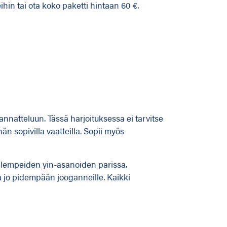
hin tai ota koko paketti hintaan 60 €.
natteluun. Tässä harjoituksessa ei tarvitse
än sopivilla vaatteilla. Sopii myös
sa lempeiden yin-asanoiden parissa.
 jo pidempään jooganneille. Kaikki