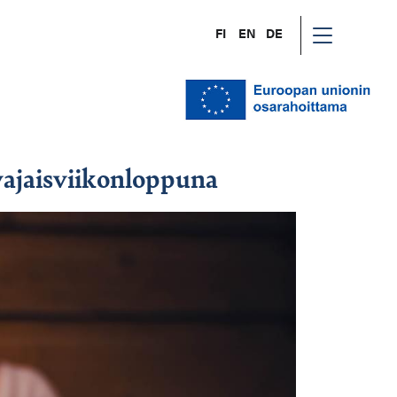
FI
EN
DE
vajaisviikonloppuna