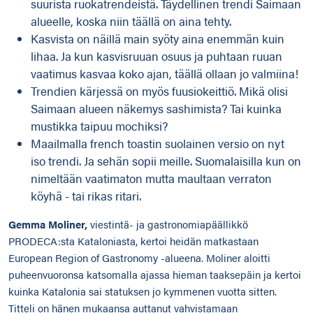
suurista ruokatrendeistä.​ Täydellinen trendi Saimaan
alueelle, koska niin täällä on aina tehty.
Kasvista on näillä main syöty aina enemmän kuin
lihaa.​ Ja kun kasvisruuan osuus ja puhtaan ruuan
vaatimus kasvaa koko ajan, täällä ollaan jo valmiina!
Trendien kärjessä on myös fuusiokeittiö.​ Mikä olisi
Saimaan alueen näkemys sashimista? Tai kuinka
mustikka taipuu mochiksi?​
Maailmalla french toastin suolainen versio on nyt
iso trendi. Ja sehän sopii meille. Suomalaisilla kun on
nimeltään vaatimaton mutta maultaan verraton
köyhä - tai rikas ritari.​
Gemma Moliner,
viestintä- ja gastronomiapäällikkö
PRODECA:sta Kataloniasta, kertoi heidän matkastaan
European Region of Gastronomy -alueena. Moliner aloitti
puheenvuoronsa katsomalla ajassa hieman taaksepäin ja kertoi
kuinka Katalonia sai statuksen jo kymmenen vuotta sitten.
Titteli on hänen mukaansa auttanut vahvistamaan