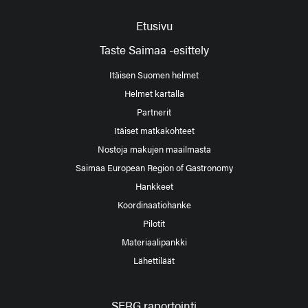
Etusivu
Taste Saimaa -esittely
Itäisen Suomen helmet
Helmet kartalla
Partnerit
Itäiset matkakohteet
Nostoja makujen maailmasta
Saimaa European Region of Gastronomy
Hankkeet
Koordinaatiohanke
Pilotit
Materiaalipankki
Lähettiläät
SERG raportointi