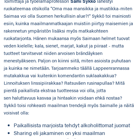
Toimittaja ja työelämäprofessori
Sami Sykkö
lähestyi
ruokateemaa otsikolla "Oma maa mansikka ja mustikka-miten
Saimaa voi olla Suomen herkullisin alue?!" Sykkö toi mainiosti
esiin, kuinka maailmanmatkaajan muistiin piirtyy maisemien ja
rakennetun ympäristön lisäksi myös matkakohteen
ruokatarjonta. Hänen mukaansa myös Saimaan helmet tuovat
veden kielelle; kala, sienet, marjat, kakut ja piiraat - mutta
tuotteet tarvitsevat niiden arvoisen brändäyksen
menestyäkseen. Paljon on kiinni siitä, miten asioista puhutaan
ja kuinka ne nimetään.​ Tarjoammeko täällä Lappeenrannassa
mutakakkua vai kuitenkin komendantin suklaakakkua?
Linnoituksen linssipiirakkaa? Ratsuväen rusinapullaa?​ Mitä
pientä paikallista ekstraa tuotteessa voi olla, jotta
sen haluttavuus kasvaa ja hintaakin voidaan ehkä nostaa?​
Sykkö toisi rohkeasti maailman trendejä myös Saimalle ja näitä
voisivat olla:
Paikallisista marjoista tehdyt alkoholittomat juomat
Sharing eli jakaminen on yksi maailman