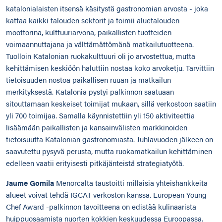
katalonialaisten itsensä käsitystä gastronomian arvosta - joka
kattaa kaikki talouden sektorit ja toimii aluetalouden
moottorina, kulttuuriarvona, paikallisten tuotteiden
voimaannuttajana ja välttämättömänä matkailutuotteena.
Tuolloin Katalonian ruokakulttuuri oli jo arvostettua, mutta
kehittämisen keskiöön haluttiin nostaa koko arvoketju. Tarvittiin
tietoisuuden nostoa paikallisen ruuan ja matkailun
merkityksestä. Katalonia pystyi palkinnon saatuaan
sitouttamaan keskeiset toimijat mukaan, sillä verkostoon saatiin
yli 700 toimijaa. Samalla käynnistettiin yli 150 aktiviteettia
lisäämään paikallisten ja kansainvälisten markkinoiden
tietoisuutta Katalonian gastronomiasta. Juhlavuoden jälkeen on
saavutettu pysyvä perusta, mutta ruokamatkailun kehittäminen
edelleen vaatii erityisesti pitkäjänteistä strategiatyötä.
Jaume Gomila
Menorcalta taustoitti millaisia yhteishankkeita
alueet voivat tehdä IGCAT verkoston kanssa. European Young
Chef Award -palkinnon tavoitteena on edistää kulinaarista
huippuosaamista nuorten kokkien keskuudessa Euroopassa.