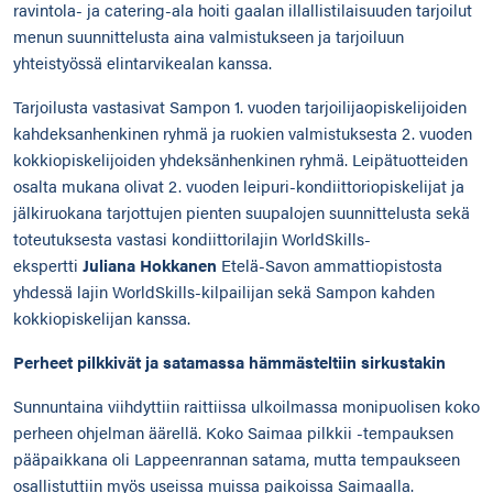
ravintola- ja catering-ala hoiti gaalan illallistilaisuuden tarjoilut
menun suunnittelusta aina valmistukseen ja tarjoiluun
yhteistyössä elintarvikealan kanssa.
Tarjoilusta vastasivat Sampon 1. vuoden tarjoilijaopiskelijoiden
kahdeksanhenkinen ryhmä ja ruokien valmistuksesta 2. vuoden
kokkiopiskelijoiden yhdeksänhenkinen ryhmä. Leipätuotteiden
osalta mukana olivat 2. vuoden leipuri-kondiittoriopiskelijat ja
jälkiruokana tarjottujen pienten suupalojen suunnittelusta sekä
toteutuksesta vastasi kondiittorilajin WorldSkills-
ekspertti
Juliana Hokkanen
Etelä-Savon ammattiopistosta
yhdessä lajin WorldSkills-kilpailijan sekä Sampon kahden
kokkiopiskelijan kanssa.
Perheet pilkkivät ja satamassa hämmästeltiin sirkustakin
Sunnuntaina viihdyttiin raittiissa ulkoilmassa monipuolisen koko
perheen ohjelman äärellä. Koko Saimaa pilkkii -tempauksen
pääpaikkana oli Lappeenrannan satama, mutta tempaukseen
osallistuttiin myös useissa muissa paikoissa Saimaalla.