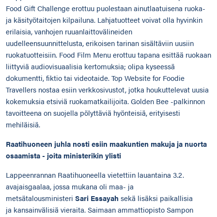
Food Gift Challenge erottuu puolestaan ainutlaatuisena ruoka-
ja käsityötaitojen kilpailuna. Lahjatuotteet voivat olla hyvinkin
erilaisia, vanhojen ruuanlaittovälineiden
uudelleensuunnittelusta, erikoisen tarinan sisältäviin uusiin
ruokatuotteisiin. Food Film Menu erottuu tapana esittää ruokaan
liittyviä audiovisuaalisia kertomuksia; olipa kyseessä
dokumentti, fiktio tai videotaide. Top Website for Foodie
Travellers nostaa esiin verkkosivustot, jotka houkuttelevat uusia
kokemuksia etsiviä ruokamatkailijoita. Golden Bee -palkinnon
tavoitteena on suojella pölyttäviä hyönteisiä, erityisesti
mehiläisiä.
Raatihuoneen juhla nosti esiin maakuntien makuja ja nuorta
osaamista - joita ministerikin ylisti
Lappeenrannan Raatihuoneella vietettiin lauantaina 3.2.
avajaisgaalaa, jossa mukana oli maa- ja
metsätalousministeri
Sari Essayah
sekä lisäksi paikallisia
ja kansainvälisiä vieraita. Saimaan ammattiopisto Sampon