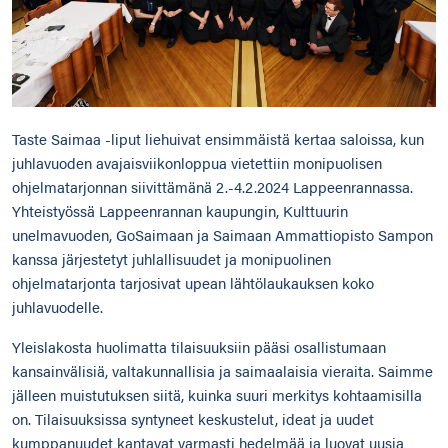
Taste Saimaa -liput liehuivat ensimmäistä kertaa saloissa, kun
juhlavuoden avajaisviikonloppua vietettiin monipuolisen
ohjelmatarjonnan siivittämänä 2.-4.2.2024 Lappeenrannassa.
Yhteistyössä Lappeenrannan kaupungin, Kulttuurin
unelmavuoden, GoSaimaan ja Saimaan Ammattiopisto Sampon
kanssa järjestetyt juhlallisuudet ja monipuolinen
ohjelmatarjonta tarjosivat upean lähtölaukauksen koko
juhlavuodelle.
Yleislakosta huolimatta tilaisuuksiin pääsi osallistumaan
kansainvälisiä, valtakunnallisia ja saimaalaisia vieraita. Saimme
jälleen muistutuksen siitä, kuinka suuri merkitys kohtaamisilla
on. Tilaisuuksissa syntyneet keskustelut, ideat ja uudet
kumppanuudet kantavat varmasti hedelmää ja luovat uusia