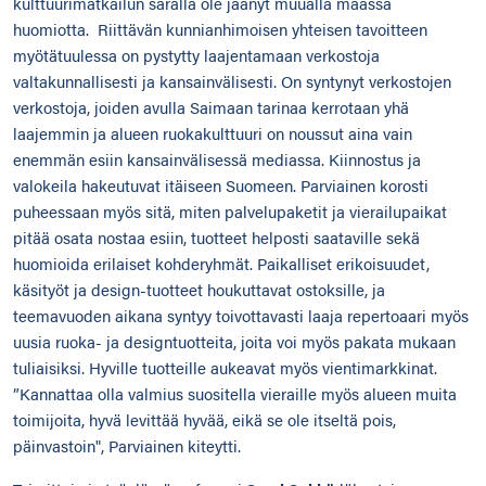
kulttuurimatkailun saralla ole jäänyt muualla maassa
huomiotta. Riittävän kunnianhimoisen yhteisen tavoitteen
myötätuulessa on pystytty laajentamaan verkostoja
valtakunnallisesti ja kansainvälisesti. On syntynyt verkostojen
verkostoja, joiden avulla Saimaan tarinaa kerrotaan yhä
laajemmin ja alueen ruokakulttuuri on noussut aina vain
enemmän esiin kansainvälisessä mediassa. Kiinnostus ja
valokeila hakeutuvat itäiseen Suomeen. Parviainen korosti
puheessaan myös sitä, miten palvelupaketit ja vierailupaikat
pitää osata nostaa esiin, tuotteet helposti saataville sekä
huomioida erilaiset kohderyhmät. Paikalliset erikoisuudet,
käsityöt ja design-tuotteet houkuttavat ostoksille, ja
teemavuoden aikana syntyy toivottavasti laaja repertoaari myös
uusia ruoka- ja designtuotteita, joita voi myös pakata mukaan
tuliaisiksi. Hyville tuotteille aukeavat myös vientimarkkinat.
”Kannattaa olla valmius suositella vieraille myös alueen muita
toimijoita, hyvä levittää hyvää, eikä se ole itseltä pois,
päinvastoin", Parviainen kiteytti.