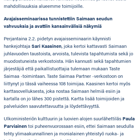
mahdollisuuksia alueemme toimijoille.
Avajaisseminaarissa tunnistettiin Saimaan seudun
vahvuuksia ja avattiin kansainvälisiä näkymiä
Perjantaina 2.2. pidetyn avajaisseminaarin käynnisti
hankejohtaja
Sari Kaasinen
, joka kertoi kattavasti Saimaan
juhlavuoden taustoista, arvoista, tulevista tapahtumista sekä jo
muodostuneista verkostoista. Hän kannusti sekä tapahtumien
järjestäjiä että paikallistuottajia tulemaan mukaan Taste
Saimaa -toimintaan. Taste Saimaa Partner -verkostoon on
liittynyt jo tässä vaiheessa 108 toimijaa. Kaasinen kertoi myös
karttasovelluksesta, joka nostaa Saimaan helmiä esiin ja
kartalla on jo lähes 300 pistettä. Kartta lisää toimijoiden ja
palveluiden saavutettavuutta ja löydettävyyttä.
Ulkoministeriön kulttuurin ja luovien alojen suurlähettiläs
Paula
Parviainen
toi puheenvuorossaan esiin, ettei Saimaan seudulla
tehty ylimaakunnallinen ja monialainen yhteistyö ruoka- ja