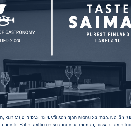
, kun tarjolla 12.3.-13.4. välisen ajan Menu Saimaa. Neljän 
n alueelta. Salin keittiö on suunnitellut menun, jossa alueen tu