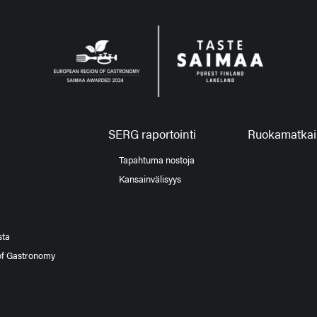
SERG raportointi
Ruokamatkail
Tapahtuma nostoja
Kansainvälisyys
sta
of Gastronomy