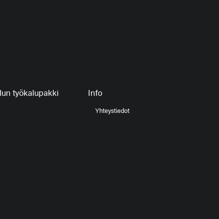
un työkalupakki
Info
Yhteystiedot