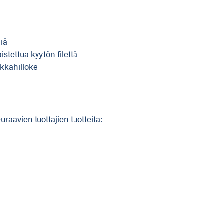
liä
stettua kyytön filettä
kkahilloke
aavien tuottajien tuotteita: