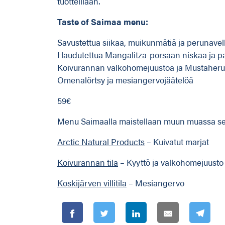
tuotteillaan.
Taste of Saimaa menu:
Savustettua siikaa, muikunmätiä ja perunavel
Haudutettua Mangalitza-porsaan niskaa ja pai
Koivurannan valkohomejuustoa ja Mustaheru
Omenalörtsy ja mesiangervojäätelöä
59€
Menu Saimaalla maistellaan muun muassa seur
Arctic Natural Products
– Kuivatut marjat
Koivurannan tila
– Kyyttö ja valkohomejuusto
Koskijärven villitila
– Mesiangervo