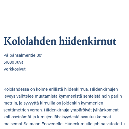
Kololahden hiidenkirnut
Pälpänsalmentie 301
51880 Juva
Verkkosivut
Kololahdessa on kolme erillistä hiidenkirnua. Hiidenkirnujen
leveys vaihtelee muutamista kymmenistä senteistä noin pariin
metriin, ja syvyyttä kirnuilla on joidenkin kymmenien
senttimetrien verran. Hiidenkirnuja ympäröivät jylhänkomeat
kallioseinämät ja kirnujen läheisyydestä avautuu komeat
maisemat Saimaan Enovedelle. Hiidenkirnuille johtaa viitoitettu