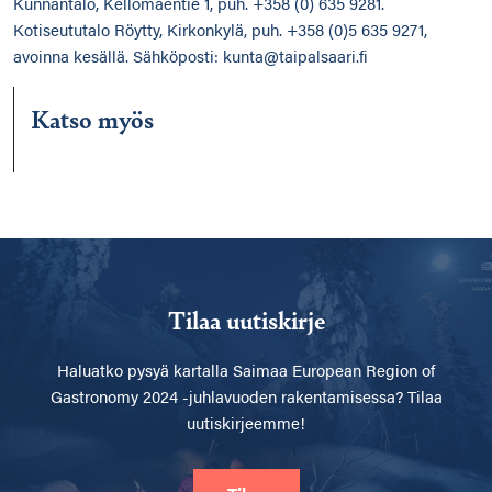
Kunnantalo, Kellomäentie 1, puh. +358 (0) 635 9281.
Kotiseututalo Röytty, Kirkonkylä, puh. +358 (0)5 635 9271,
avoinna kesällä. Sähköposti: kunta@taipalsaari.fi
Katso myös
Tilaa uutiskirje
Haluatko pysyä kartalla
Saimaa European Region of
Gastronomy 2024 -juhlavuoden rakentamisessa? Tilaa
uutiskirjeemme!