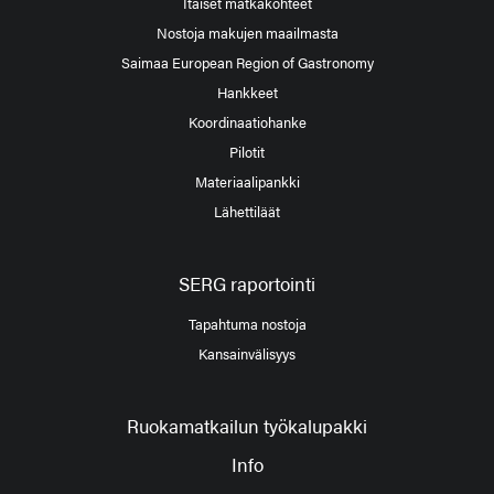
Itäiset matkakohteet
Nostoja makujen maailmasta
Saimaa European Region of Gastronomy
Hankkeet
Koordinaatiohanke
Pilotit
Materiaalipankki
Lähettiläät
SERG raportointi
Tapahtuma nostoja
Kansainvälisyys
Ruokamatkailun työkalupakki
Info