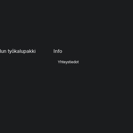
un työkalupakki
Info
Yhteystiedot