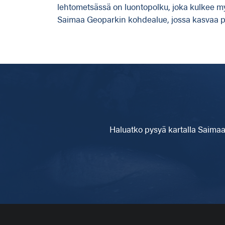
lehtometsässä on luontopolku, joka kulkee myö
Saimaa Geoparkin kohdealue, jossa kasvaa p
Haluatko pysyä kartalla
Saimaa