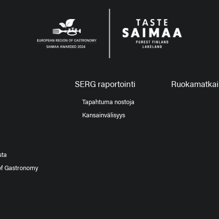
SERG raportointi
Ruokamatkail
Tapahtuma nostoja
Kansainvälisyys
sta
of Gastronomy