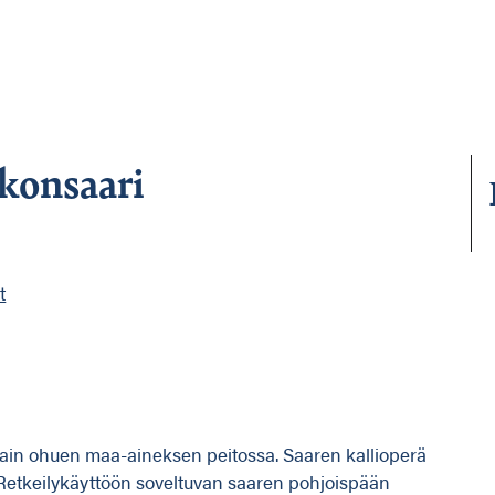
onsaari
t
ttain ohuen maa-aineksen peitossa. Saaren kallioperä
ä. Retkeilykäyttöön soveltuvan saaren pohjoispään