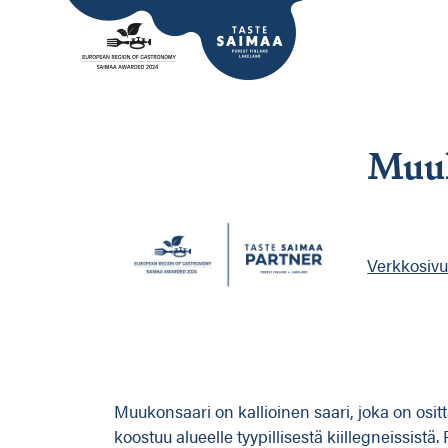
Muuk
Verkkosivu
Muukonsaari on kallioinen saari, joka on osi
koostuu alueelle tyypillisestä kiillegneissist