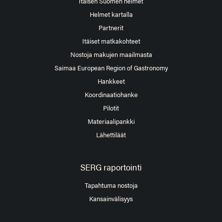
Itäisen Suomen helmet
Helmet kartalla
Partnerit
Itäiset matkakohteet
Nostoja makujen maailmasta
Saimaa European Region of Gastronomy
Hankkeet
Koordinaatiohanke
Pilotit
Materiaalipankki
Lähettiläät
SERG raportointi
Tapahtuma nostoja
Kansainvälisyys