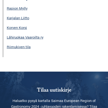
Rapion Mylly
Karjalan Liitto
Korven Korsi
Lähiruokaa Vaaroilta ry
Riimukiven tila
Tilaa uutiskirje
Haluatko pysyä kartalla
Saimaa European Region of
Gastronomy 2024 -juhlavuoden rakentamisessa? Tilaa