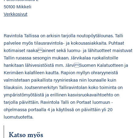
50100 Mikkeli
Verkkosivut
Ravintola Tallissa on arkisin tarjolla noutopöytälounas. Talli
palvelee myös tilausravintola- ja kokousasiakkaita. Puhtaat
kotimaiset raakaaineet sekä luomu- ja lähituotteet maistuvat
Tallin ruoassa sesongin mukaan. Järvikalaa ruokalistoille
hankitaan lähivesistöistä mm. JärviSuomen Kalatuotteen ja
Kerimäen kalafileen kautta. Rapion myllyn ohraryyneistä
valmistetaan paikallista ryynirieskaa niin lounaalle kuin
tilauksiin. Joutsenmerkityn Talliravintolan koko toiminta on
ympäristömyötäistä ja erillinen kasvisruokavaihtoehto on
tarjolla päivittäin. Ravintola Talli on Portaat luomuun -
ohjelmassa portaalla 4 ja käytössä on päivittäin yli 20
luomutuotetta.
Katso myös