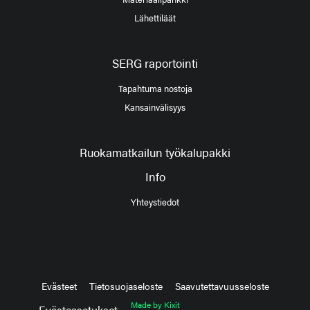
Lähettiläät
SERG raportointi
Tapahtuma nostoja
Kansainvälisyys
Ruokamatkailun työkalupakki
Info
Yhteystiedot
Evästeet
Tietosuojaseloste
Saavutettavuusseloste
Made by Kixit
Evästeasetukset