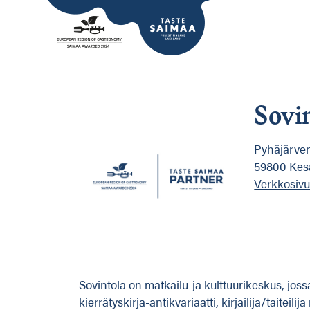
Sovi
Pyhäjärven
59800 Kesä
Verkkosivu
Sovintola on matkailu-ja kulttuurikeskus, joss
kierrätyskirja-antikvariaatti, kirjailija/taiteili