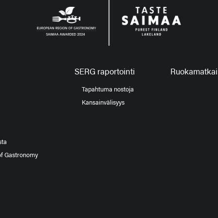
SERG raportointi
Ruokamatkail
Tapahtuma nostoja
Kansainvälisyys
sta
of Gastronomy