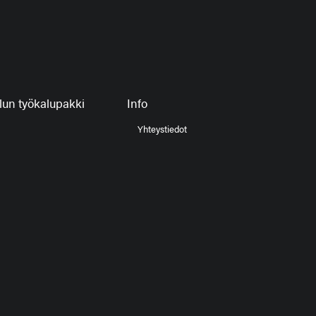
un työkalupakki
Info
Yhteystiedot