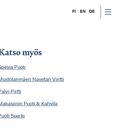
FI
EN
DE
Katso myös
Spesia Puoti
Mustolanmäen Navetan Vintti
Palvi-Pirtti
Makasiinin Puoti & Kahvila
Puoti Suerte