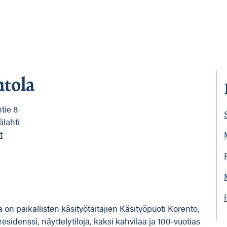
ntola
tie 8
lahti
t
a on paikallisten käsityötaitajien Käsityöpuoti Korento,
ja residenssi, näyttelytiloja, kaksi kahvilaa ja 100-vuotias