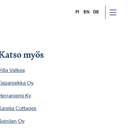
FI
EN
DE
Katso myös
Villa Valkea
Tsipaniekka Oy
Herraniemi Ky
Karelia Cottages
Soinilan Oy