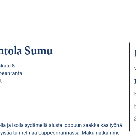
ntola Sumu
katu 8
peenranta
t
lla ja isolla sydämellä alusta loppuun saakka käsityönä
viihtyisää tunnelmaa Lappeenrannassa. Makumatkamme