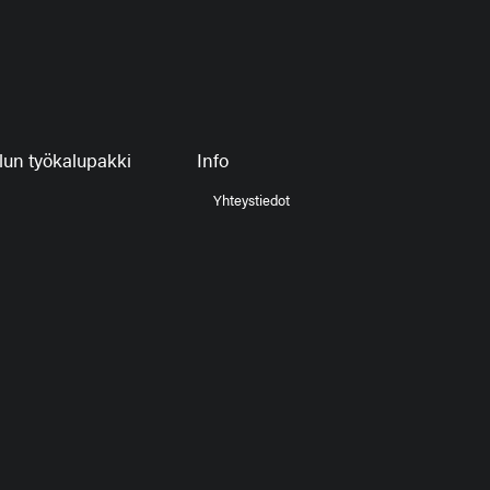
un työkalupakki
Info
Yhteystiedot