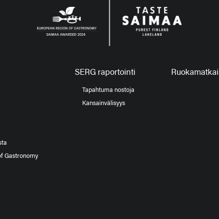
SERG raportointi
Ruokamatkail
Tapahtuma nostoja
Kansainvälisyys
sta
of Gastronomy