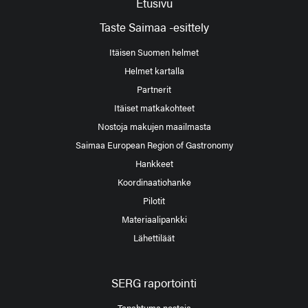
Etusivu
Taste Saimaa -esittely
Itäisen Suomen helmet
Helmet kartalla
Partnerit
Itäiset matkakohteet
Nostoja makujen maailmasta
Saimaa European Region of Gastronomy
Hankkeet
Koordinaatiohanke
Pilotit
Materiaalipankki
Lähettiläät
SERG raportointi
Tapahtuma nostoja