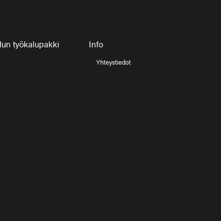
un työkalupakki
Info
Yhteystiedot