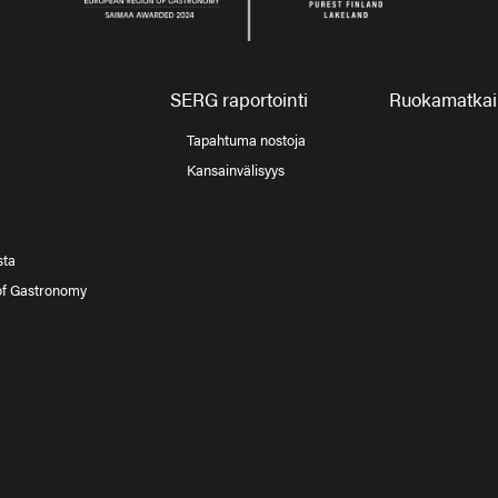
SERG raportointi
Ruokamatkail
Tapahtuma nostoja
Kansainvälisyys
sta
of Gastronomy