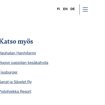
FI
EN
DE
Katso myös
Hauhalan Hanhifarmi
Hugon pappilan kesäkahvila
Fisuburger
Sanat ja Sävelet Ry
Pistohiekka Resort