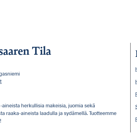
saaren Tila
gasniemi
t
-aineista herkullisia makeisia, juomia sekä
sta raaka-aineista laadulla ja sydämellä. Tuotteemme
!