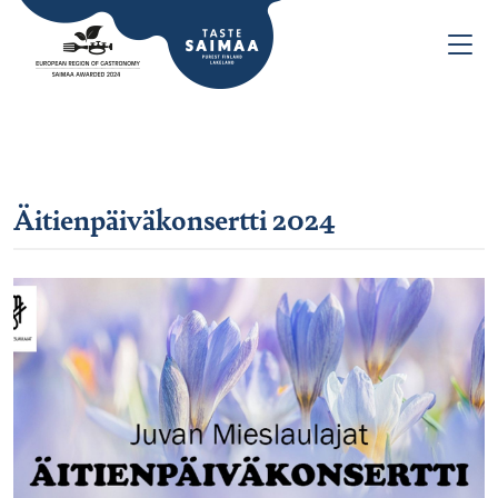
Äitienpäiväkonsertti 2024