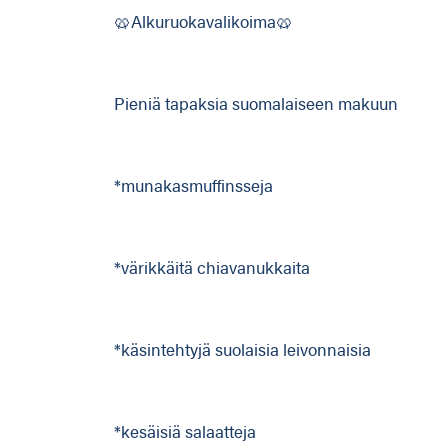
🥨Alkuruokavalikoima🥨
Pieniä tapaksia suomalaiseen makuun
*munakasmuffinsseja
*värikkäitä chiavanukkaita
*käsintehtyjä suolaisia leivonnaisia
*kesäisiä salaatteja