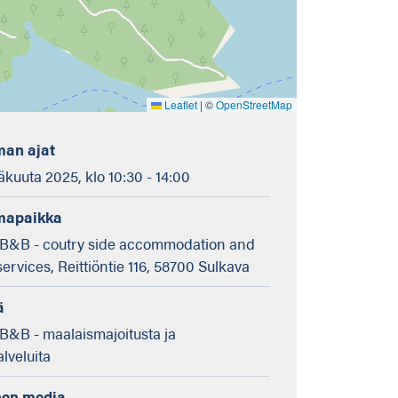
Leaflet
|
©
OpenStreetMap
an ajat
äkuuta 2025, klo 10:30 - 14:00
mapaikka
 B&B - coutry side accommodation and
ervices, Reittiöntie 116, 58700 Sulkava
ä
 B&B - maalaismajoitusta ja
lveluita
nen media