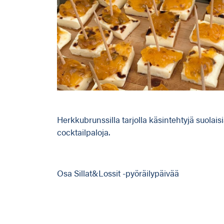
Herkkubrunssilla tarjolla käsintehtyjä suolais
cocktailpaloja.
Osa Sillat&Lossit -pyöräilypäivää