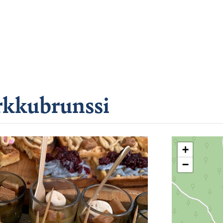
kkubrunssi
+
−