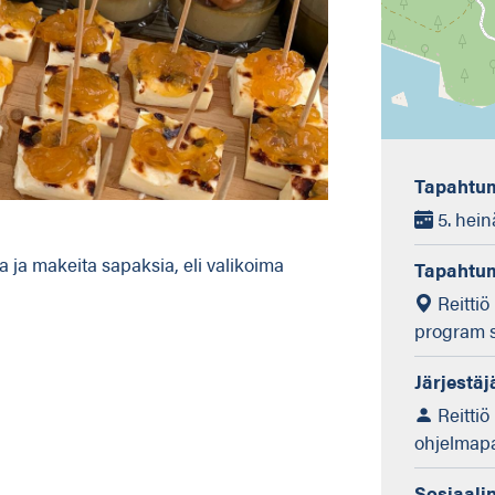
Tapahtum
5. hein
ia ja makeita sapaksia, eli valikoima
Tapahtu
Reittiö
program s
Järjestäj
Reittiö
ohjelmapa
Sosiaali