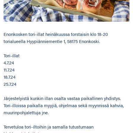
Enonkosken tori-illat heinäkuussa torstaisin klo 18-20
torialueella Hyypiänniementie 1, 58175 Enonkoski.
Tori-illat
4.7.24
11.7.24
18.7.24
25.7.24
Järjestelyistä kunkin illan osalta vastaa paikallinen yhdistys.
Tori-illoissa paikalla myyjiä, ohjelmaa sekä myynnissä kahvia,
muurinpohjalettuja jne.
Tervetuloa tori-iltoihin ja samalla tutustumaan